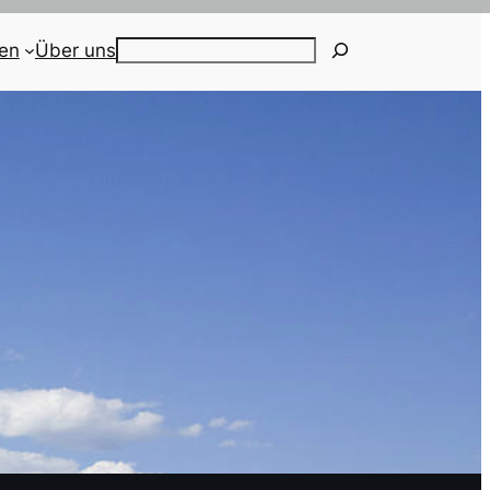
ien
Über uns
Search