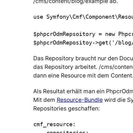
/cms/content/blog/example
ab.
use Symfony\Cmf\Component\Resou
$phpcrOdmRepsoitory = new Phpc
$phpcrOdmRepositoy->get('/blog
Das Repository braucht nur den
Doc
das Repository arbeitet.
/cms/conten
dann eine Resource mit dem Content
Als Resultat erhält man ein
PhpcrOdm
Mit dem
Resource
-Bundle
wird die Sy
Repositories geschaffen:
cmf_resource:

    repositories:
