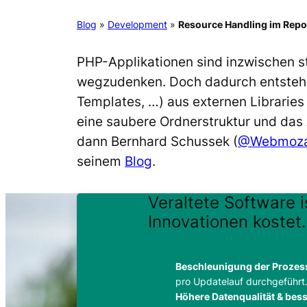
Blog
»
Development
»
Resource Handling im Repo
PHP-Applikationen sind inzwischen st
wegzudenken. Doch dadurch entstehe
Templates, …) aus externen Libraries
eine saubere Ordnerstruktur und das 
dann Bernhard Schussek (
@Webmoza
seinem
Blog
.
Veraltete Software i
Innovationen kostet.
Beschleunigung der Prozes
pro Updatelauf durchgeführt
Höhere Datenqualität & be