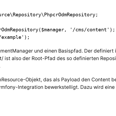
rce\Repository\PhpcrOdmRepository;

rOdmRepository($manager, '/cms/content');

/example');
umentManager
und einen Basispfad. Der definiert
t/
ist also der Root-Pfad des so definierten Repos
.
Resource
-Objekt, das als Payload den Content bei
mfony-Integration bewerkstelligt. Dazu wird eine 