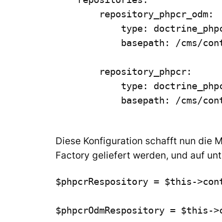
        repository_phpcr_odm:

            type: doctrine_phpc
            basepath: /cms/cont
        repository_phpcr:

            type: doctrine_phpc
            basepath: /cms/cont
Diese Konfiguration schafft nun die 
Factory geliefert werden, und auf u
$phpcrRespository = $this->con