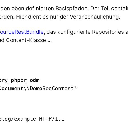
 den oben definierten Basispfaden. Der Teil
contai
erden. Hier dient es nur der Veranschaulichung.
ourceRestBundle
, das konfigurierte Repositories 
nd Content-Klasse …
ry_phpcr_odm

Document\\DemoSeoContent"
log/example HTTP/1.1
