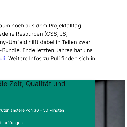
kaum noch aus dem Projektalltag
edene Resourcen (CSS, JS,
y-Umfeld hilft dabei in Teilen zwar
-Bundle. Ende letzten Jahres hat uns
uli
. Weitere Infos zu Puli finden sich in
ie Zeit, Qualität und
uten anstelle von 30 – 50 Minuten
tätsprüfungen.