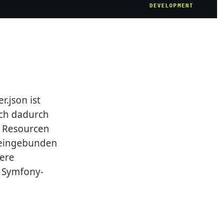
DEVELOPMENT
.json ist
ch dadurch
e Resourcen
n eingebunden
bere
n Symfony-