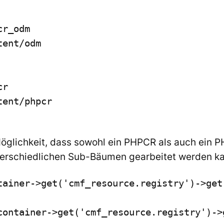
r_odm

ent/odm

r

ent/phpcr

Möglichkeit, dass sowohl ein
PHPCR
als auch ein
P
nterschiedlichen Sub-Bäumen gearbeitet werden k
tainer->get('cmf_resource.registry')->get(