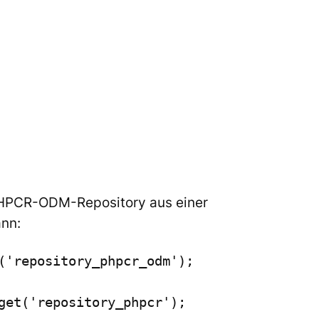
HPCR-ODM
-Repository aus einer
ann:
'repository_phpcr_odm');
