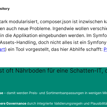
sitory
ark modularisiert,
composer.json
ist inzwischen 
n auch neue Probleme. Irgendwie wollen verschi
 in die Applikation eingebunden werden. Im Symfon
Assets-Handling, doch nicht alles ist ein Symfony
rt
) ein Tool vorgestellt, das hier Abhilfe schafft:
P
st oft Nährboden für eine Schatten-IT, d
se
– damit werden Preis- und Sortimentsanpassungen in wenigen Min
.
ssere Governance
durch integrierte Validierungsregeln und Plausibili