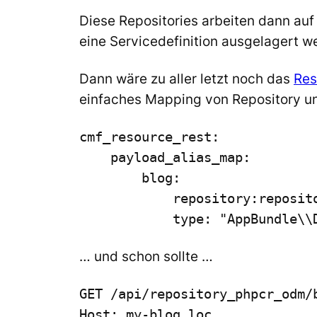
Diese Repositories arbeiten dann auf
eine Servicedefinition ausgelagert w
Dann wäre zu aller letzt noch das
Res
einfaches Mapping von Repository u
cmf_resource_rest:

    payload_alias_map:

        blog:

            repository:reposito
            type: "AppBundle\\
… und schon sollte …
GET /api/repository_phpcr_odm/b
Host: my-blog.loc
