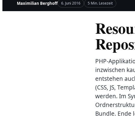
Maximilian Berghoff
6. Juni 2016
5 Min. Lesezeit
Resou
Repos
PHP-Applikatio
inzwischen ka
entstehen auc
(CSS, JS, Temp
werden. Im Sym
Ordnerstruktur
Bundle. Ende l