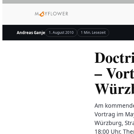
Zum
Inhalt
springen
Andreas Ganje
1. August 2010
1 Min. Lesezeit
Doctr
– Vor
Würz
Am kommenden 
Vortrag im May
Würzburg, Str
18:00 Uhr, The