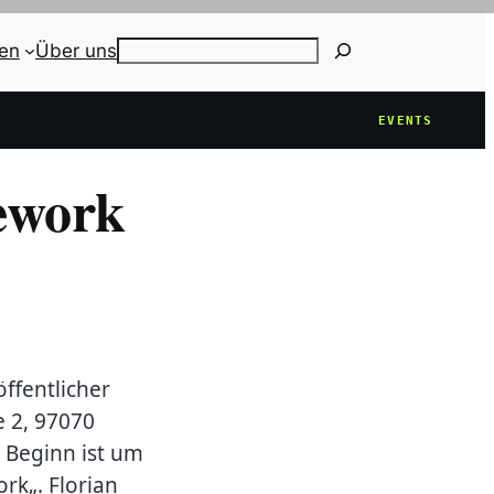
ien
Über uns
Search
EVENTS
ework
ffentlicher
e 2, 97070
 Beginn ist um
rk„. Florian