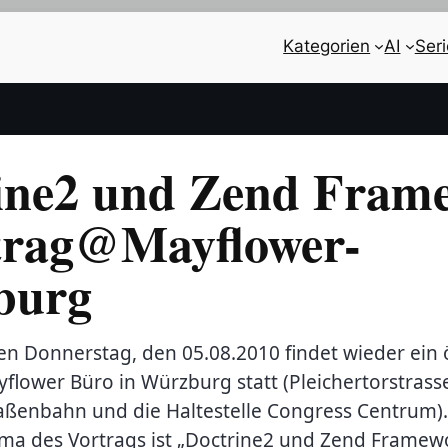
Kategorien
AI
Ser
ine2 und Zend Fram
trag@Mayflower-
burg
Donnerstag, den 05.08.2010 findet wieder ein ö
flower Büro in Würzburg statt (Pleichertorstrass
aßenbahn und die Haltestelle Congress Centrum).
ma des Vortrags ist „Doctrine2 und Zend Framewo