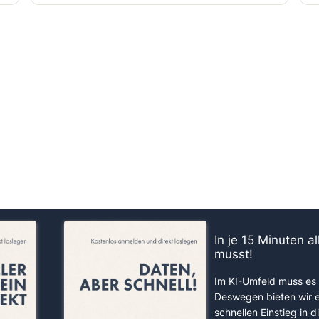
us!
In je 15 Minuten a
musst!
Im KI-Umfeld muss es 
Deswegen bieten wir 
schnellen Einstieg in d