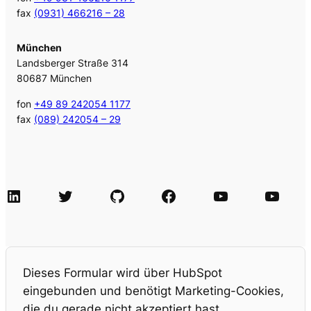
fax
(0931) 466216 – 28
München
Landsberger Straße 314
80687 München
fon
+49 89 242054 1177
fax
(089) 242054 – 29
LinkedIn
Twitter
GitHub
Facebook
Agile Videos
Tech-Videos
Dieses Formular wird über HubSpot
eingebunden und benötigt Marketing-Cookies,
die du gerade nicht akzeptiert hast.