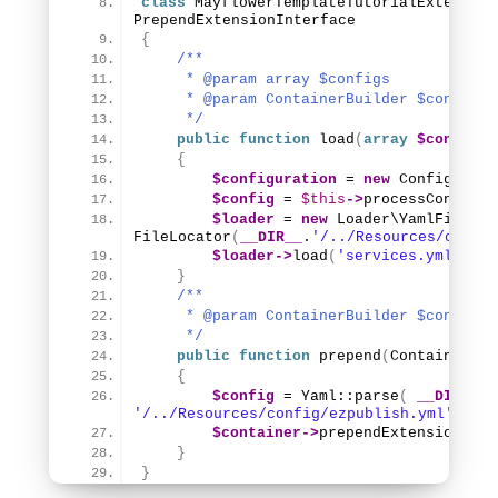
class
 MayflowerTemplateTutorialExtension
PrependExtensionInterface
{
/**
     * @param array $configs
     * @param ContainerBuilder $containe
     */
public
function
load
(
array
$configs,
{
$configuration
 = 
new
Configurati
$config
 = 
$this
->
processConfigur
$loader
 = 
new
Loader\YamlFileLoa
FileLocator
(
__DIR__
.
'/../Resources/config
$loader
->
load
(
'services.yml'
)
;
}
/**
     * @param ContainerBuilder $containe
     */
public
function
prepend
(
ContainerBui
{
$config
 = 
Yaml::parse
(
__DIR__
'/../Resources/config/ezpublish.yml'
)
;
$container
->
prependExtensionConf
}
}