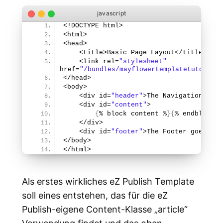
<!DOCTYPE html>
<html>
<head>
    <title>Basic Page Layout</title>
    <link rel=
"stylesheet"
href=
"/bundles/mayflowertemplatetutorial/
</head>
<body>
    <div id=
"header"
>The Navigation goes
    <div id=
"content"
>
{
% block content %
}
{
% endblock %
    </div>
    <div id=
"footer"
>The Footer goes her
</body>
</html>
Als erstes wirkliches eZ Publish Template
soll eines entstehen, das für die eZ
Publish-eigene Content-Klasse „article“
Verwendung findet und das oben