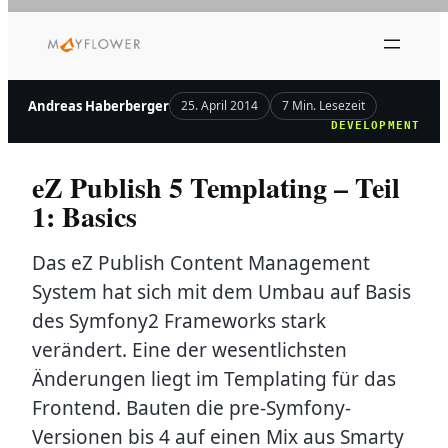
Zum
Inhalt
springen
Andreas Haberberger
25. April 2014
7 Min. Lesezeit
DEVELOPMENT
eZ Publish 5 Templating – Teil
1: Basics
Das eZ Publish Content Management
System hat sich mit dem Umbau auf Basis
des Symfony2 Frameworks stark
verändert. Eine der wesentlichsten
Änderungen liegt im Templating für das
Frontend. Bauten die pre-Symfony-
Versionen bis 4 auf einen Mix aus Smarty