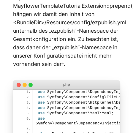
MayflowerTemplateTutorialExtension::prepend(
hängen wir damit den Inhalt von
<BundleDir>/Resources/config/ezpublish.yml
unterhalb des „ezpublish“-Namespace der
Gesamtkonfiguration ein. Zu beachten ist,
dass daher der „ezpublish“-Namespace in
unserer Konfigurationsdatei nicht mehr
vorhanden sein darf.
use
 Symfony\Component\DependencyInjectio
use
 Symfony\Component\Config\FileLocator
use
 Symfony\Component\HttpKernel\Depende
use
 Symfony\Component\DependencyInjectio
use
 Symfony\Component\Yaml\Yaml;
use
Symfony\Component\DependencyInjection\Ext