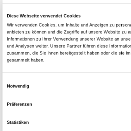
Womit können wir behilflich sein?
Diese Webseite verwendet Cookies
Wir verwenden Cookies, um Inhalte und Anzeigen zu personal
Abschicken
anbieten zu können und die Zugriffe auf unsere Website zu 
Informationen zu Ihrer Verwendung unserer Website an unse
und Analysen weiter. Unsere Partner führen diese Informati
zusammen, die Sie ihnen bereitgestellt haben oder die sie 
gesammelt haben.
Kommentare
Einwilligungsauswahl
Notwendig
Ein Kommentar zu „eZ
Publish 5 Templating – Teil
1: Basics“
Präferenzen
Björn Schotte 
Statistiken
(@BjoernSchotte)