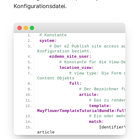
Konfigurationsdatei.
# Konstante
system:
# Der eZ Publish site access auf den
Konfiguration bezieht.
ezdemo_site_user:
# Konstante für die View-Definit
location_view:
# view type: Die Form der Da
Content Objekts
full:
# Der Bezeichner für die
article:
# Das zu rendernde T
template:
MayflowerTemplateTutorialBundle:
full:
arti
# Ein oder mehrere M
match:
                        Identifier\
Conte
article