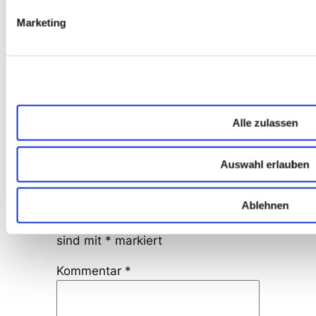
25. April 2014
Marketing
eZ Publish 5 Templating – Teil 1:
Basics
http://t.co/SBhTAmIJ92
via
@mayflowerphp
Antworten
Alle zulassen
Schreibe einen
Auswahl erlauben
Kommentar
Deine E-Mail-Adresse wird nicht
Ablehnen
veröffentlicht.
Erforderliche Felder
sind mit
*
markiert
Kommentar
*