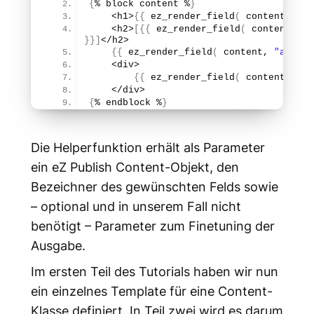
{
% block content %
}
    <h1>
{
{
ez_render_field
(
 content, 
"ti
    <h2>
[
{
{
ez_render_field
(
 content, 
"s
}
}
]
</h2>
{
{
ez_render_field
(
 content, 
"author
    <div>
{
{
ez_render_field
(
 content, 
"bo
    </div>
{
% endblock %
}
Die Helperfunktion erhält als Parameter
ein eZ Publish Content-Objekt, den
Bezeichner des gewünschten Felds sowie
– optional und in unserem Fall nicht
benötigt – Parameter zum Finetuning der
Ausgabe.
Im ersten Teil des Tutorials haben wir nun
ein einzelnes Template für eine Content-
Klasse definiert. In Teil zwei wird es darum