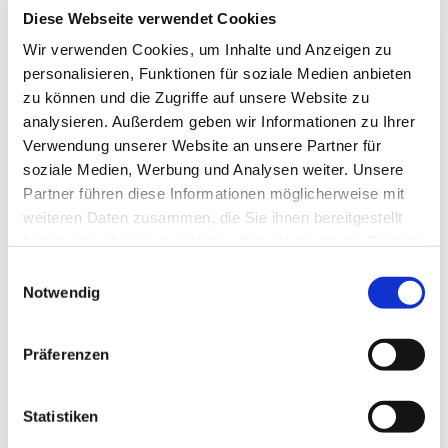
Womit können wir behilflich sein?
Diese Webseite verwendet Cookies
Wir verwenden Cookies, um Inhalte und Anzeigen zu
Abschicken
personalisieren, Funktionen für soziale Medien anbieten
zu können und die Zugriffe auf unsere Website zu
analysieren. Außerdem geben wir Informationen zu Ihrer
Verwendung unserer Website an unsere Partner für
soziale Medien, Werbung und Analysen weiter. Unsere
Partner führen diese Informationen möglicherweise mit
Kommentare
weiteren Daten zusammen, die Sie ihnen bereitgestellt
haben oder die sie im Rahmen Ihrer Nutzung der Dienste
Ein Kommentar zu „„Zend
gesammelt haben.
Einwilligungsauswahl
Framework Anwendungen
Notwendig
mit Zend Studio 7“
Vortrag@Mayflower-
Präferenzen
München diesmal“
Statistiken
Felix Baaken
15. November 2009