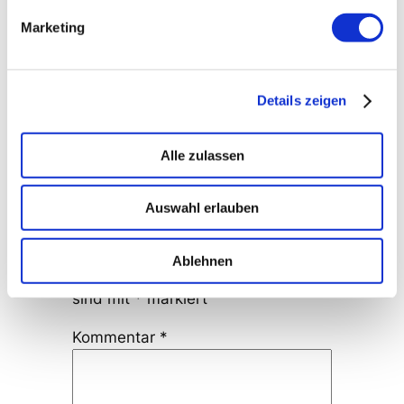
Marketing
Schade, leider habe ich diesmal
keine Zeit. Kann man den Inhalt
des Vortrags irgendwo bekommen?
Details zeigen
Antworten
Alle zulassen
Schreibe einen
Kommentar
Auswahl erlauben
Deine E-Mail-Adresse wird nicht
Ablehnen
veröffentlicht.
Erforderliche Felder
sind mit
*
markiert
Kommentar
*