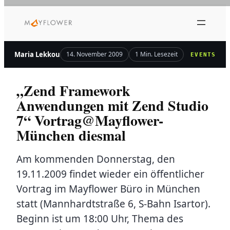
Zum
Inhalt
springen
Maria Lekkou
14. November 2009
1 Min. Lesezeit
EVENTS
„Zend Framework
Anwendungen mit Zend Studio
7“ Vortrag@Mayflower-
München diesmal
Am kommenden Donnerstag, den
19.11.2009 findet wieder ein öffentlicher
Vortrag im Mayflower Büro in München
statt (Mannhardtstraße 6, S-Bahn Isartor).
Beginn ist um 18:00 Uhr, Thema des