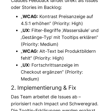
Claudes Feedback landet direkt als Issues
oder Stories im Backlog:
„
WCAG:
Kontrast Preisanzeige auf
4.5:1 erhöhen“ (Priority: High)
„
UX:
Filter-Begriffe ‚Wassersäule‘ und
‚Gestänge-Typ‘ mit Tooltips erklären“
(Priority: Medium)
„
WCAG:
Alt-Text bei Produktbildern
fehlt“ (Priority: High)
„
UX:
Fortschrittsanzeige im
Checkout ergänzen“ (Priority:
Medium)
2. Implementierung & Fix
Das Team arbeitet die Issues ab –
priorisiert nach Impact und Schweregrad.
Die Tooltip-Erklärungen werden ergänzt,