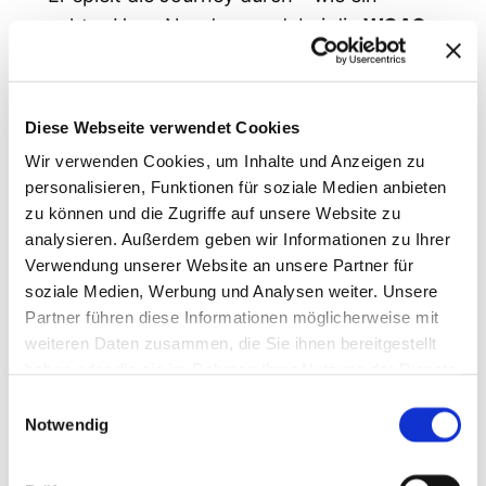
echter User. Nur dass er dabei die
WCAG-
Konformität prüft
,
Auffälligkeiten notiert
und
die Reise bewertet
.
Das Feedback ist nicht „Test failed“ –
Diese Webseite verwendet Cookies
sondern:
„Als Sabine wäre ich an dieser
Wir verwenden Cookies, um Inhalte und Anzeigen zu
Stelle unsicher, weil der Begriff
personalisieren, Funktionen für soziale Medien anbieten
zu können und die Zugriffe auf unsere Website zu
‚Wassersäule‘ für mich nicht verständlich
analysieren. Außerdem geben wir Informationen zu Ihrer
ist.“
Verwendung unserer Website an unsere Partner für
4. Der geschlossene Kreislauf
soziale Medien, Werbung und Analysen weiter. Unsere
Partner führen diese Informationen möglicherweise mit
Die Erkenntnisse fließen direkt ins
weiteren Daten zusammen, die Sie ihnen bereitgestellt
Backlog. Wir fixen. Und dann – und das ist
haben oder die sie im Rahmen Ihrer Nutzung der Dienste
elegant – lassen wir Claude die
gleiche
gesammelt haben.
Einwilligungsauswahl
Journey nochmal durchspielen
. Die
Notwendig
Persona und Journey existieren ja bereits
als Markdown. Sofortiges Feedback: Hat