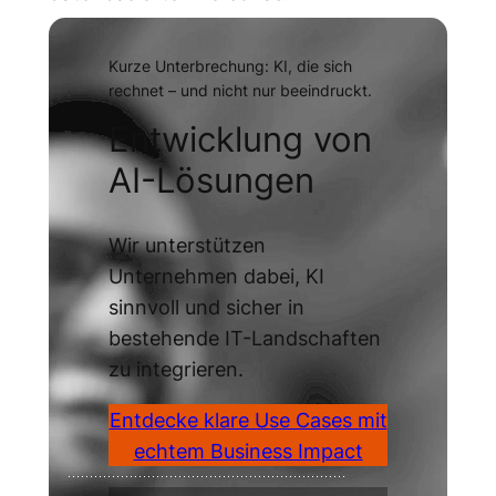
Kurze Unterbrechung: KI, die sich
rechnet – und nicht nur beeindruckt.
Entwicklung von
AI-Lösungen
Wir unterstützen
Unternehmen dabei, KI
sinnvoll und sicher in
bestehende IT-Landschaften
zu integrieren.
Entdecke klare Use Cases mit
echtem Business Impact