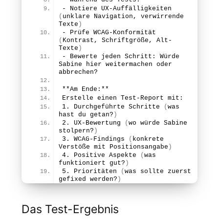
- Notiere UX-Auffä
lligkeiten
(
unklare Navigation, verwirrende 
Texte
)
- Prüfe WCAG-Konformitä
t
(
Kontrast, Schriftgröße, Alt-
Texte
)
- Bewerte jeden Schritt: Würde 
Sabine hier weitermachen oder 
abbrechen?
**Am Ende:**
Erstelle einen Test-Report mit:
1.
 Durchgeführte 
Schritte
(
was 
hast du getan?
)
2.
 UX-
Bewertung
(
wo würde Sabine 
stolpern?
)
3.
 WCAG-
Findings
(
konkrete 
Verstöße mit Positionsangabe
)
4.
 Positive 
Aspekte
(
was 
funktioniert gut?
)
5.
 Prioritä
ten
(
was sollte zuerst 
gefixed werden?
)
Das Test-Ergebnis