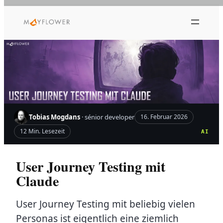
Zum
Inhalt
springen
Tobias Mogdans
· sénior developer
16. Februar 2026
12 Min. Lesezeit
AI
User Journey Testing mit
Claude
User Journey Testing mit beliebig vielen
Personas ist eigentlich eine ziemlich