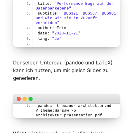
title: 
"Performance Bugs auf der 
Datenbankebene"
subtitle: 
"BUG321, BUG567, BUG901 
und wie wir sie in Zukunft 
vermeiden"
author: Eric
date: 
"2023-11-21"
lang: 
"de"
---
Denselben Unterbau (pandoc und LaTeX)
kann ich nutzen, um mir gleich Slides zu
generieren.
pandoc -t beamer architektur.md -
V theme:Warsaw -o 
architektur_präsentation.pdf