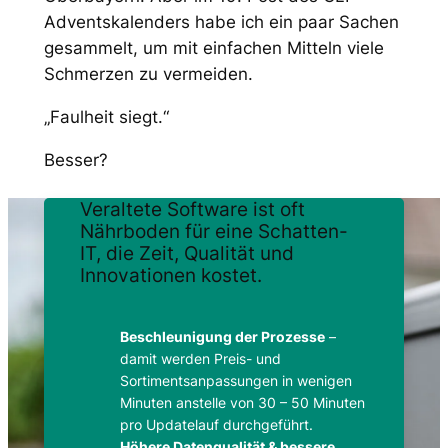
Adventskalenders habe ich ein paar Sachen
gesammelt, um mit einfachen Mitteln viele
Schmerzen zu vermeiden.
„Faulheit siegt.“
Besser?
Veraltete Software ist oft
Nährboden für eine Schatten-
IT, die Zeit, Qualität und
Innovationen kostet.
Beschleunigung der Prozesse
–
damit werden Preis- und
Sortimentsanpassungen in wenigen
Minuten anstelle von 30 – 50 Minuten
pro Updatelauf durchgeführt.
Höhere Datenqualität & bessere