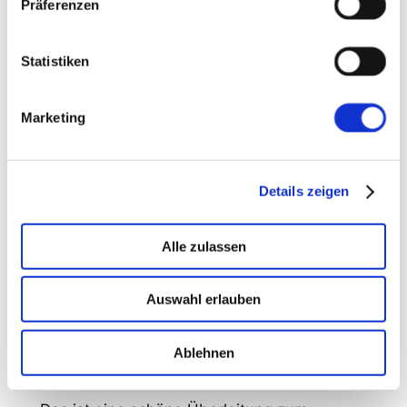
Präferenzen
Notizen nichts vergisst.
Aber
Vorsicht
: auch Passwörter werden so
Statistiken
mitgeloggt!
Raus geht es mit `exit` oder STRG+D.
Marketing
`script` kann auch Zeitdaten mitschneiden
… und abspielen.
Details zeigen
Alle zulassen
script -t 2> timing.txt 
interessante_session.txt
# Dann die Session und wenn man 
Auswahl erlauben
fertig ist...
exit
scriptreplay timing.txt 
Ablehnen
interessante_session.txt