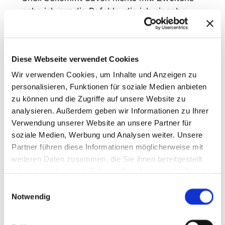
sehe ich nur die Befehle, die ich eingebe –
nicht den Output, den ich zurückbekomme.
Glücklicherweise gibt es ein Tool dafür.
Diese Webseite verwendet Cookies
Wir verwenden Cookies, um Inhalte und Anzeigen zu
script ticket_BUG123.txt
personalisieren, Funktionen für soziale Medien anbieten
zu können und die Zugriffe auf unsere Website zu
analysieren. Außerdem geben wir Informationen zu Ihrer
Das wahrscheinlich ungooglebarste Tool der
Verwendung unserer Website an unsere Partner für
Welt ist Teil von util-linux und damit so Core,
soziale Medien, Werbung und Analysen weiter. Unsere
wie es eigentlich nur geht. Alles, alles, alles
Partner führen diese Informationen möglicherweise mit
was jetzt in diesen Terminalprompt
weiteren Daten zusammen, die Sie ihnen bereitgestellt
geschrieben oder gelesen wird, landet in
haben oder die sie im Rahmen Ihrer Nutzung der Dienste
dieser Datei; inklusive Backspaces. Es ist
gesammelt haben.
Einwilligungsauswahl
das perfekte Tool für einen persönlichen
Notwendig
Auditlog oder eine Datengrundlage, um
sicher zu gehen, dass man in den eigenen