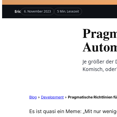
Eric
6. November 2023
5 Min. Lesezeit
Pragma
Autom
Je größer der 
Komisch, oder
Blog
»
Development
»
Pragmatische Richtlinien f
Es ist quasi ein Meme: „
Mit nur wenig