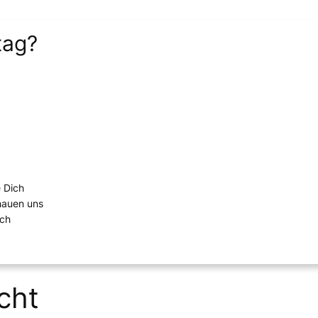
tag?
e Dich
chauen uns
ich
cht