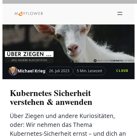
Zum
Inhalt
springen
Michael Krieg
26. Juli 2023
5 Min. Lesezeit
CLOUD
Kubernetes Sicherheit
verstehen & anwenden
Über Ziegen und andere Kuriositäten,
oder: Wir nehmen das Thema
Kubernetes-Sicherheit ernst – und dich an