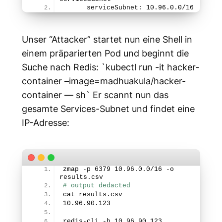
      serviceSubnet: 10.96.0.
0
/
16
Unser “Attacker” startet nun eine Shell in
einem präparierten Pod und beginnt die
Suche nach Redis: `kubectl run -it hacker-
container –image=madhuakula/hacker-
container — sh` Er scannt nun das
gesamte Services-Subnet und findet eine
IP-Adresse:
zmap -p 
6379
 10.96.0.
0
/
16
 -o 
results.csv
# output dedacted
cat results.csv
10.96.90.
123
redis-cli -h 10.96.90.
123