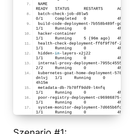
NAME                                              
READY   STATUS      RESTARTS      AGE
batch-check-job-d8lw5            
0
/
1
     Completed   
0
             4h15m
build-co
1
/
1
     Running     
0
             4h15m
hacker-container                   
1
/
1
     Running     
5
 (96m ago)   4h8m
healt
1
/
1
     Running     
0
             4h15m
hidden-
in
-layers-x2j22             
1
/
1
     Running     
0
             4h15m
2
/
2
     Running     
0
             4h15m
kubernetes-goat-home-deployment-
57875949
dnlvj   
1
/
1
     Running     
0
4h15m
metadata-db-7b78ff9dd9-l4nf
1
/
1
     Running     
0
             4h15m
1
/
1
     Running     
0
             4h15m
1
/
1
     Running     
0
             4h15m
Szenario #1: