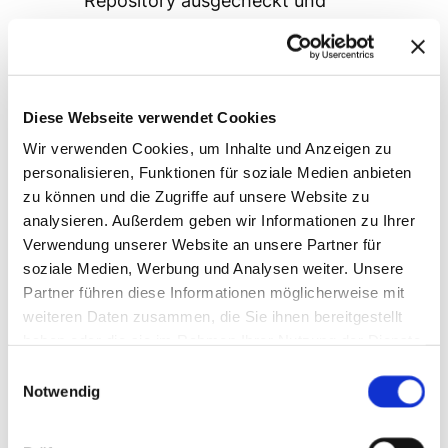
Repository ausgecheckt und
Beispielworkloads installiert
Mit
zmap
nach offenen Redis-
Services geforscht
Redis Keys aus einem beliebigen
Diese Webseite verwendet Cookies
Kubernetes-Namespace ausgelesen
Wir verwenden Cookies, um Inhalte und Anzeigen zu
Erfahren, was “Defenders” und
personalisieren, Funktionen für soziale Medien anbieten
“Entwickler” hiernach tun können
zu können und die Zugriffe auf unsere Website zu
analysieren. Außerdem geben wir Informationen zu Ihrer
Wie geht es weiter?
Verwendung unserer Website an unsere Partner für
Unser “Spiel-Cluster” können wir für
soziale Medien, Werbung und Analysen weiter. Unsere
Partner führen diese Informationen möglicherweise mit
unsere nächsten Explorationen und
weiteren Daten zusammen, die Sie ihnen bereitgestellt
Szenarien weiterverwenden. Teil 2 dieser
haben oder die sie im Rahmen Ihrer Nutzung der Dienste
Reihe befasst sich dann mit “Secrets in
gesammelt haben.
Einwilligungsauswahl
Sourcecode und Docker Images”.
Notwendig