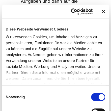
Aufgaben und dann auf die
Mitarbeiter. Widerstehe der
Versuchung ,offensichtliche‘
Kandidaten für Schlüsselpositionen
auszuwählen, bevor die Positionen
Diese Webseite verwendet Cookies
vollständig definiert sind.
Wir verwenden Cookies, um Inhalte und Anzeigen zu
Regel 6
: Ermittle die notwendige
personalisieren, Funktionen für soziale Medien anbieten
zu können und die Zugriffe auf unsere Website zu
Denkweise und ändere diese aktiv.
analysieren. Außerdem geben wir Informationen zu Ihrer
Gehe nicht davon aus, dass sich
Verwendung unserer Website an unsere Partner für
Mitarbeiter automatisch anpassen
soziale Medien, Werbung und Analysen weiter. Unsere
werden. Bedenke, Mitarbeiter sind
Partner führen diese Informationen möglicherweise mit
keine Rädchen, die in einer
weiteren Daten zusammen, die Sie ihnen bereitgestellt
Organisationsmaschine bewegt
haben oder die sie im Rahmen Ihrer Nutzung der Dienste
gesammelt haben.
werden „müssen“. Sie habe
Einwilligungsauswahl
Notwendig
Hoffnungen, Ängste, Wünsche, Nöte
und Sorgen.