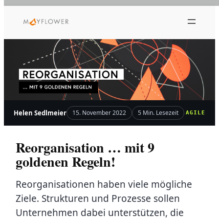
Zum
Inhalt
springen
Helen Sedlmeier
15. November 2022
5 Min. Lesezeit
AGILE
Reorganisation … mit 9
goldenen Regeln!
Reorganisationen haben viele mögliche
Ziele. Strukturen und Prozesse sollen
Unternehmen dabei unterstützen, die