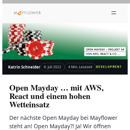
Zum
Inhalt
springen
Katrin Schneider
8. Juli 2022
4 Min. Lesezeit
DEVELOPMENT
Open Mayday … mit AWS,
React und einem hohen
Wetteinsatz
Der nächste Open Mayday bei Mayflower
steht an! Open Mayday?! Ja! Wir öffnen