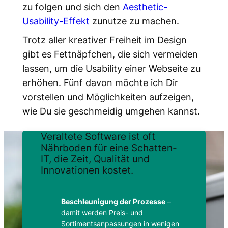
zu folgen und sich den
Aesthetic-
Usability-Effekt
zunutze zu machen.
Trotz aller kreativer Freiheit im Design
gibt es Fettnäpfchen, die sich vermeiden
lassen, um die Usability einer Webseite zu
erhöhen. Fünf davon möchte ich Dir
vorstellen und Möglichkeiten aufzeigen,
wie Du sie geschmeidig umgehen kannst.
Veraltete Software ist oft
Nährboden für eine Schatten-
IT, die Zeit, Qualität und
Innovationen kostet.
Beschleunigung der Prozesse
–
damit werden Preis- und
Sortimentsanpassungen in wenigen