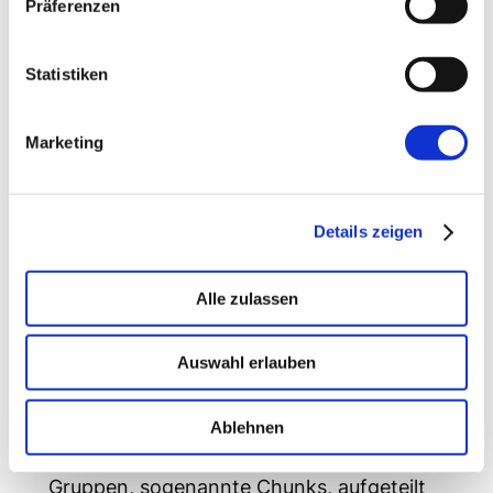
Präferenzen
Eingabemöglichkeiten
Essen bestellen, online shoppen,
Statistiken
Überweisungen tätigen; Zahlen- und
Ziffernreihen ohne Punkt und Komma. Für
Marketing
den reibungslosen und frustfreien Ablauf
sollten Online-Formulare den Nutzer bei
der Dateneingabe unterstützen.
Details zeigen
Psychologische Prinzipien wie das
Alle zulassen
Chunking
können dabei behilflich sein.
Menschen können sich gut fünf ± zwei
einzelne Elemente merken. Die Kapazität
Auswahl erlauben
des Kurzzeitgedächtnisses kann
„erweitert“ werden, indem die einzelnen
Ablehnen
Elemente in zusammenhängende
Gruppen, sogenannte Chunks, aufgeteilt