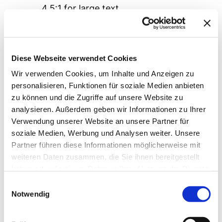
4.5:1 for large text.
WebAIM.org
Guidelines schön und gut, doch auf
Diese Webseite verwendet Cookies
Kontrast zu achten ist einfacher gesagt
Wir verwenden Cookies, um Inhalte und Anzeigen zu
als getan.
personalisieren, Funktionen für soziale Medien anbieten
Online Kontrast-Checker
für Texte
zu können und die Zugriffe auf unsere Website zu
basierend auf den Web Content
analysieren. Außerdem geben wir Informationen zu Ihrer
Verwendung unserer Website an unsere Partner für
Accessibility Guidelines (WCAG) oder auch
soziale Medien, Werbung und Analysen weiter. Unsere
WAVE
als ganzheitliches Accessibility-Tool
Partner führen diese Informationen möglicherweise mit
können dabei unterstützen,
weiteren Daten zusammen, die Sie ihnen bereitgestellt
Designempfehlungen einzuhalten und die
haben oder die sie im Rahmen Ihrer Nutzung der Dienste
Usability von Webseiten zu erhöhen.
gesammelt haben.
Einwilligungsauswahl
Notwendig
Fettnäpfchen #5:
Kognitiv belastende