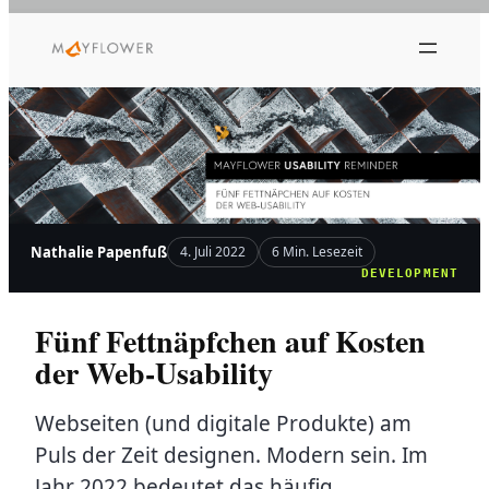
Zum
Inhalt
springen
Nathalie Papenfuß
4. Juli 2022
6 Min. Lesezeit
DEVELOPMENT
Fünf Fettnäpfchen auf Kosten
der Web-Usability
Webseiten (und digitale Produkte) am
Puls der Zeit designen. Modern sein. Im
Jahr 2022 bedeutet das häufig,