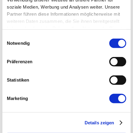
soziale Medien, Werbung und Analysen weiter. Unsere
E-Mail-Adresse
*
Partner führen diese Informationen möglicherweise mit
weiteren Daten zusammen, die Sie ihnen bereitgestellt
haben oder die sie im Rahmen Ihrer Nutzung der Dienste
Website
gesammelt haben.
Einwilligungsauswahl
Notwendig
Präferenzen
Statistiken
←
Vorherige:
Schülerpraktikum bei
Mayflower
Marketing
Details zeigen