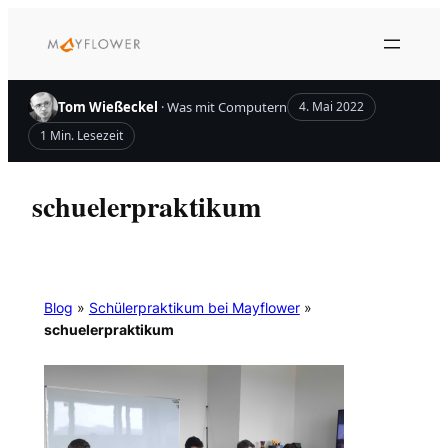
Zum
Inhalt
springen
Tom Wießeckel
· Was mit Computern
4. Mai 2022
1 Min. Lesezeit
schuelerpraktikum
Blog
»
Schülerpraktikum bei Mayflower
»
schuelerpraktikum