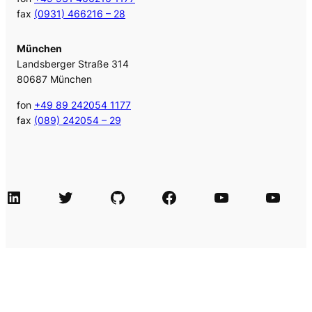
fax
(0931) 466216 – 28
München
Landsberger Straße 314
80687 München
fon
+49 89 242054 1177
fax
(089) 242054 – 29
LinkedIn
Twitter
GitHub
Facebook
Agile Videos
Tech-Videos