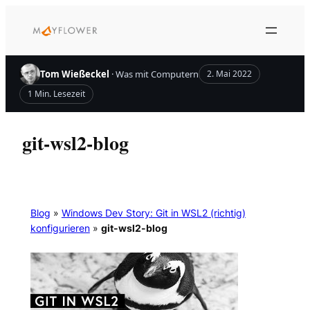
Zum
Inhalt
springen
Tom Wießeckel
· Was mit Computern
2. Mai 2022
1 Min. Lesezeit
git-wsl2-blog
Blog
»
Windows Dev Story: Git in WSL2 (richtig)
konfigurieren
»
git-wsl2-blog