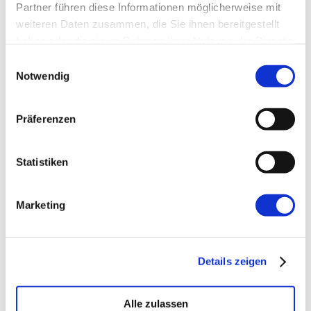
Partner führen diese Informationen möglicherweise mit
weiteren Daten zusammen, die Sie ihnen bereitgestellt
Website
haben oder die sie im Rahmen Ihrer Nutzung der Dienste
gesammelt haben.
Einwilligungsauswahl
Notwendig
Präferenzen
←
Vorherige:
Windows Dev Story: Git in
Statistiken
WSL2 (richtig) konfigurieren
Marketing
Details zeigen
Alle zulassen