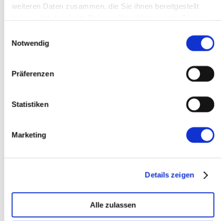
weiteren Daten zusammen, die Sie ihnen bereitgestellt
haben oder die sie im Rahmen Ihrer Nutzung der Dienste
gesammelt haben.
Einwilligungsauswahl
Notwendig
# Standardmaessig ist der ssh-
agent-Service deaktiviert. Mit 
folgendem Kommando erlauben wir 
das manuelle starten des Services.
Präferenzen
# Stelle sicher, dass Du die 
PowerShell als Administrator 
ausgefuehrt hast.
Get-Service ssh-agent 
|
 Set-
Statistiken
Service -StartupType Manual
# Starte den Service
Start-Service ssh-agent
Marketing
# Sollte den Status "Running" 
zurueckgeben
Get-Service ssh-agent
Details zeigen
# Jetzt lade deine SSH-Key-
Dateien in den ssh-agent
ssh-add ~\.ssh\id_ed25519
Alle zulassen