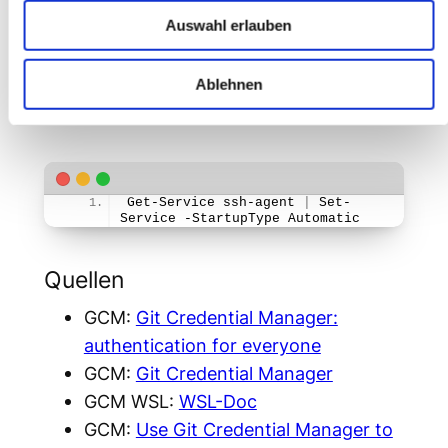
Zum Schluss noch ein Pro-Tipp: Um den
Auswahl erlauben
nicht nach jedem Windows-
ssh-agent
Neustart manuell starten zu müssen,
Ablehnen
empfiehlt sich folgender Befehl:
Get-Service ssh-agent 
|
 Set-
Service -StartupType Automatic
Quellen
GCM:
Git Credential Manager:
authentication for everyone
GCM:
Git Credential Manager
GCM WSL:
WSL-Doc
GCM:
Use Git Credential Manager to