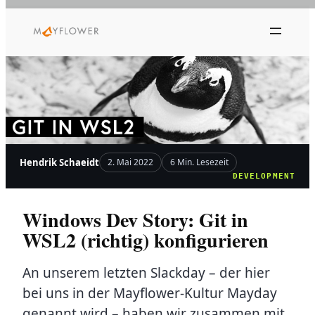
Zum
Inhalt
springen
Hendrik Schaeidt
2. Mai 2022
6 Min. Lesezeit
DEVELOPMENT
Windows Dev Story: Git in
WSL2 (richtig) konfigurieren
An unserem letzten Slackday – der hier
bei uns in der Mayflower-Kultur Mayday
genannt wird – haben wir zusammen mit