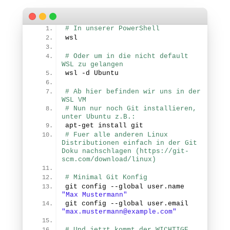
# In unserer PowerShell
wsl
# Oder um in die nicht default 
WSL zu gelangen
wsl -d Ubuntu
# Ab hier befinden wir uns in der 
WSL VM
# Nun nur noch Git installieren, 
unter Ubuntu z.B.:
apt-get install git
# Fuer alle anderen Linux 
Distributionen einfach in der Git 
Doku nachschlagen (https://git-
scm.com/download/linux)
# Minimal Git Konfig
git config --global user.
name
"Max Mustermann"
git config --global user.
email
"max.mustermann@example.com"
# Und jetzt kommt der WICHTIGE 