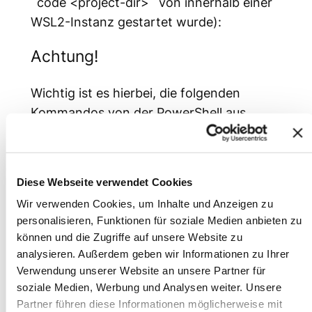
`code <project-dir>` von innerhalb einer
WSL2-Instanz gestartet wurde):
Achtung!
Wichtig ist es hierbei, die folgenden
Kommandos von der PowerShell aus
auszuführen und
NICHT
von der Git Bash.
Die Git Bash bringt ihr eigenes
gebündeltes OpenSSH mit, Visual Studio
Diese Webseite verwendet Cookies
Code aber forwarded den ssh-agent vom
Wir verwenden Cookies, um Inhalte und Anzeigen zu
Windows-Host-System!
personalisieren, Funktionen für soziale Medien anbieten zu
Der von der Git Bash gebündelte ssh-
können und die Zugriffe auf unsere Website zu
agent liegt unter `C:\Program
analysieren. Außerdem geben wir Informationen zu Ihrer
Files\Git\usr\bin`, während der Windows-
Verwendung unserer Website an unsere Partner für
ssh-agent unter
soziale Medien, Werbung und Analysen weiter. Unsere
Partner führen diese Informationen möglicherweise mit
`C:\Windows\System32\OpenSSH` liegt!