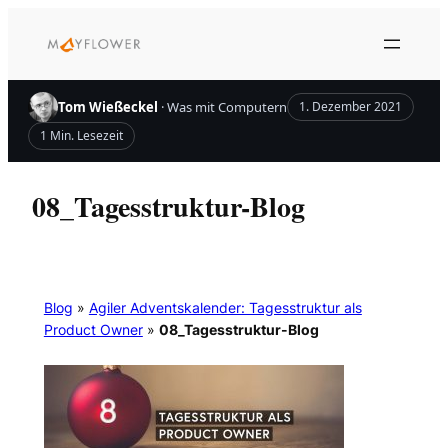
Zum
Inhalt
springen
Tom Wießeckel
· Was mit Computern
1. Dezember 2021
1 Min. Lesezeit
08_Tagesstruktur-Blog
Blog
»
Agiler Adventskalender: Tagesstruktur als
Product Owner
»
08_Tagesstruktur-Blog