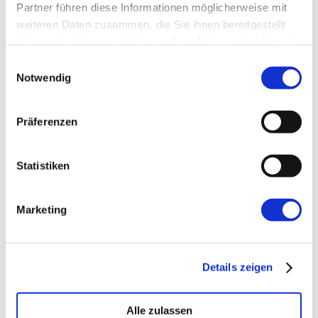
Partner führen diese Informationen möglicherweise mit
weiteren Daten zusammen, die Sie ihnen bereitgestellt
Website
haben oder die sie im Rahmen Ihrer Nutzung der Dienste
gesammelt haben.
Einwilligungsauswahl
Notwendig
Präferenzen
←
Vorherige:
Agiler Adventskalender:
Statistiken
Tagesstruktur als Product Owner
Marketing
Details zeigen
Alle zulassen