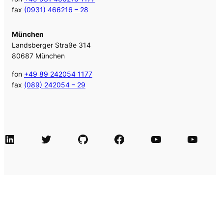
fax
(0931) 466216 – 28
München
Landsberger Straße 314
80687 München
fon
+49 89 242054 1177
fax
(089) 242054 – 29
LinkedIn
Twitter
GitHub
Facebook
Agile Videos
Tech-Videos