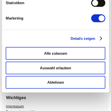
Enterprise VoiceAI
Statistiken
Realtime S2S, keine SaaS-Pipeline. Integriert in alle
gängigen Telefonanlagen
.
Marketing
Details zeigen
Alle zulassen
Auswahl erlauben
Mehr von uns
Nützliches
Mayflower
Agile Insights
Ablehnen
The Agile Hub
Product Owner Camp
Wichtiges
Impressum