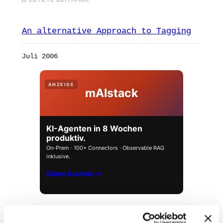
An alternative Approach to Tagging
Juli 2006
ANZEIGE
mAIstack
KI-Agenten in 8 Wochen
produktiv.
On-Prem · 100+ Connectors · Observable RAG
inklusive.
Demo buchen →