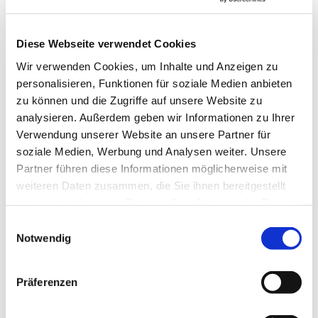
Diese Webseite verwendet Cookies
Wir verwenden Cookies, um Inhalte und Anzeigen zu
personalisieren, Funktionen für soziale Medien anbieten
zu können und die Zugriffe auf unsere Website zu
analysieren. Außerdem geben wir Informationen zu Ihrer
→ FOUNDATION
mAIstack
Verwendung unserer Website an unsere Partner für
KI-Fundament für Unternehmen. On-prem.
soziale Medien, Werbung und Analysen weiter. Unsere
Einsatzbereit in Wochen, nicht Quartalen
.
Partner führen diese Informationen möglicherweise mit
weiteren Daten zusammen, die Sie ihnen bereitgestellt
haben oder die sie im Rahmen Ihrer Nutzung der Dienste
→ PLATFORM
Amicable
gesammelt haben.
Einwilligungsauswahl
Notwendig
Citizen Developer bauen Apps, IT hält die Kontrolle.
Schatten-IT wird zur Plattform
.
Präferenzen
→ VOICE