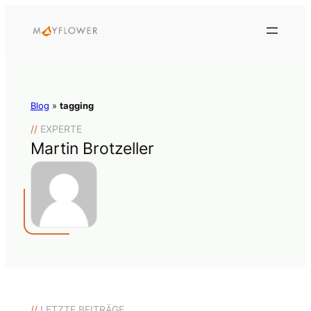
Blog
»
tagging
//
EXPERTE
Martin Brotzeller
//
LETZTE BEITRÄGE