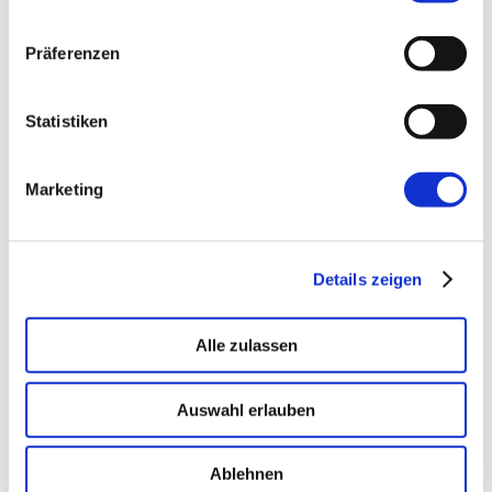
Präferenzen
→ PLATFORM
Amicable
Citizen Developer bauen Apps, IT hält die Kontrolle.
Statistiken
Schatten-IT wird zur Plattform
.
Marketing
→ VOICE
Enterprise VoiceAI
Realtime S2S, keine SaaS-Pipeline. Integriert in alle
Details zeigen
gängigen Telefonanlagen
.
Alle zulassen
Auswahl erlauben
Ablehnen