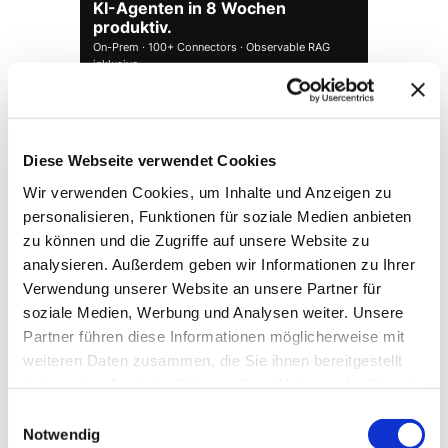
KI-Agenten in 8 Wochen
produktiv.
On-Prem · 100+ Connectors · Observable RAG
inklusive.
Demo buchen →
Diese Webseite verwendet Cookies
Wir verwenden Cookies, um Inhalte und Anzeigen zu
personalisieren, Funktionen für soziale Medien anbieten
zu können und die Zugriffe auf unsere Website zu
analysieren. Außerdem geben wir Informationen zu Ihrer
Verwendung unserer Website an unsere Partner für
soziale Medien, Werbung und Analysen weiter. Unsere
Partner führen diese Informationen möglicherweise mit
weiteren Daten zusammen, die Sie ihnen bereitgestellt
→ FOUNDATION
mAIstack
haben oder die sie im Rahmen Ihrer Nutzung der Dienste
KI-Fundament für Unternehmen. On-prem.
gesammelt haben.
Einwilligungsauswahl
Einsatzbereit in Wochen, nicht Quartalen
.
Notwendig