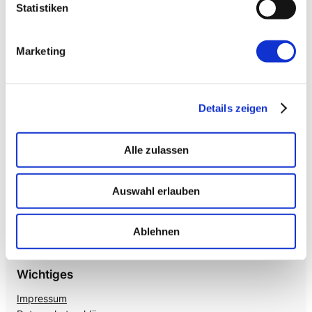
Enterprise VoiceAI
Statistiken
Realtime S2S, keine SaaS-Pipeline. Integriert in alle
gängigen Telefonanlagen
.
Marketing
Details zeigen
Alle zulassen
Auswahl erlauben
Mehr von uns
Nützliches
Mayflower
Agile Insights
Ablehnen
The Agile Hub
Product Owner Camp
Wichtiges
Impressum