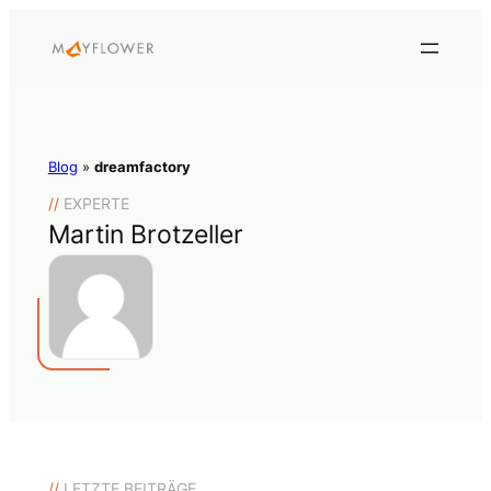
Blog
»
dreamfactory
//
EXPERTE
Martin Brotzeller
//
LETZTE BEITRÄGE