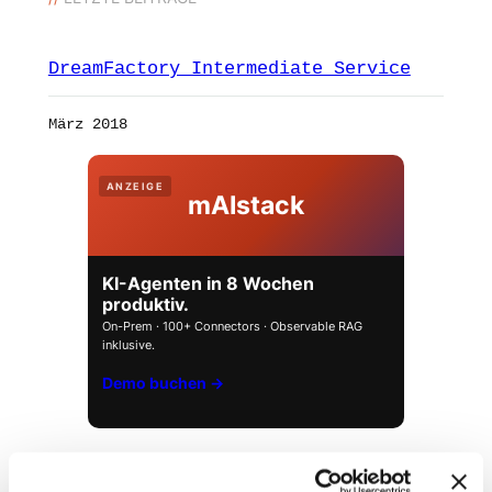
DreamFactory Intermediate Service
März 2018
ANZEIGE
mAIstack
KI-Agenten in 8 Wochen
produktiv.
On-Prem · 100+ Connectors · Observable RAG
inklusive.
Demo buchen →