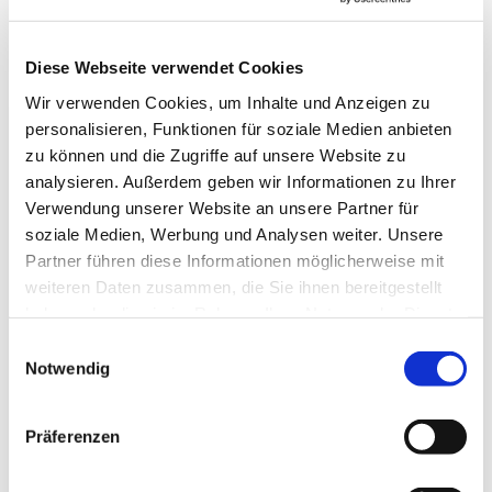
Diese Webseite verwendet Cookies
Wir verwenden Cookies, um Inhalte und Anzeigen zu
personalisieren, Funktionen für soziale Medien anbieten
zu können und die Zugriffe auf unsere Website zu
analysieren. Außerdem geben wir Informationen zu Ihrer
→ FOUNDATION
mAIstack
Verwendung unserer Website an unsere Partner für
KI-Fundament für Unternehmen. On-prem.
soziale Medien, Werbung und Analysen weiter. Unsere
Einsatzbereit in Wochen, nicht Quartalen
.
Partner führen diese Informationen möglicherweise mit
weiteren Daten zusammen, die Sie ihnen bereitgestellt
haben oder die sie im Rahmen Ihrer Nutzung der Dienste
→ PLATFORM
Amicable
gesammelt haben.
Einwilligungsauswahl
Notwendig
Citizen Developer bauen Apps, IT hält die Kontrolle.
Schatten-IT wird zur Plattform
.
Präferenzen
→ VOICE