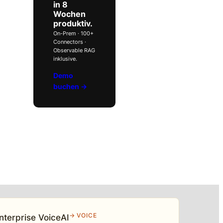
in 8
Wochen
produktiv.
On-Prem · 100+
Connectors ·
Observable RAG
inklusive.
Demo
buchen →
→ VOICE
nterprise VoiceAI