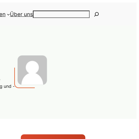
ien
Über uns
Search
e
g und -