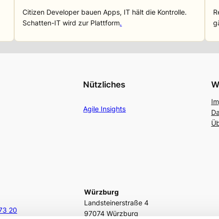
Citizen Developer bauen Apps, IT hält die Kontrolle.
R
Schatten-IT wird zur Plattform
.
g
Nützliches
W
Im
Agile Insights
Da
Üb
Würzburg
Landsteinerstraße 4
73 20
97074 Würzburg