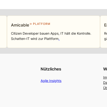
→ PLATFORM
Amicable
E
Citizen Developer bauen Apps, IT hält die Kontrolle.
R
Schatten-IT wird zur Plattform
.
g
Nützliches
W
Im
Agile Insights
Da
Üb