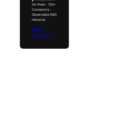
On-Prem · 100+
Connectors ·
Observable RAG
inklusive.
Demo
buchen →