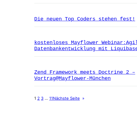
Die neuen Top Coders stehen fest!
kostenloses Mayflower Webinar:Agi
Datenbankentwicklung mit Liquibas
Zend Framework meets Doctrine 2 –
Vortrag@Mayflower-München
1
2
3
…
11
Nächste Seite
»