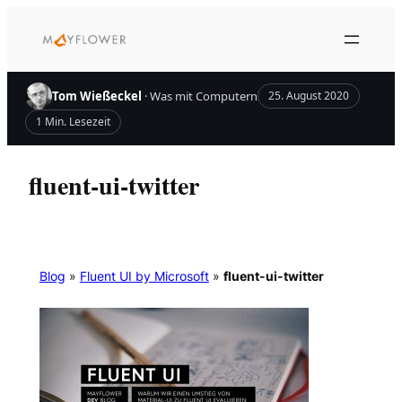
Zum
Inhalt
springen
Tom Wießeckel
· Was mit Computern
25. August 2020
1 Min. Lesezeit
fluent-ui-twitter
Blog
»
Fluent UI by Microsoft
»
fluent-ui-twitter