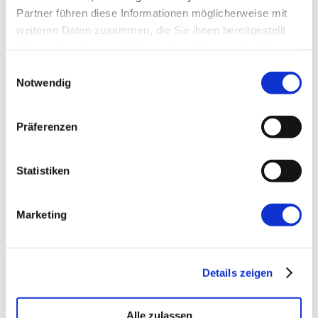
E-Mail-Adresse
*
Partner führen diese Informationen möglicherweise mit
weiteren Daten zusammen, die Sie ihnen bereitgestellt
haben oder die sie im Rahmen Ihrer Nutzung der Dienste
Website
gesammelt haben.
Einwilligungsauswahl
Notwendig
Präferenzen
Statistiken
←
Vorherige:
Fluent UI by Microsoft
Marketing
Details zeigen
Alle zulassen