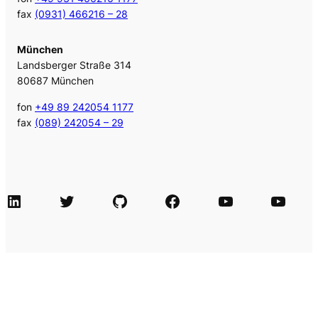
fax
(0931) 466216 – 28
München
Landsberger Straße 314
80687 München
fon
+49 89 242054 1177
fax
(089) 242054 – 29
LinkedIn
Twitter
GitHub
Facebook
Agile Videos
Tech-Videos