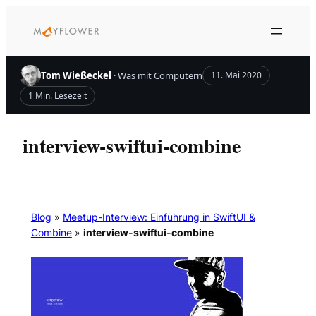
Zum
Inhalt
springen
Tom Wießeckel
· Was mit Computern
11. Mai 2020
1 Min. Lesezeit
interview-swiftui-combine
Blog
»
Meetup-Interview: Einführung in SwiftUI &
Combine
»
interview-swiftui-combine