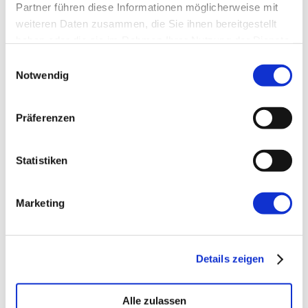
Partner führen diese Informationen möglicherweise mit
weiteren Daten zusammen, die Sie ihnen bereitgestellt
Website
haben oder die sie im Rahmen Ihrer Nutzung der Dienste
gesammelt haben.
Einwilligungsauswahl
Notwendig
Präferenzen
←
Vorherige:
Meetup-Interview: Einführung
Statistiken
in SwiftUI & Combine
Marketing
Details zeigen
Alle zulassen