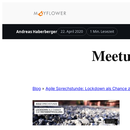
Zum
Inhalt
springen
Andreas Haberberger
22. April 2020
1 Min. Lesezeit
Meetu
Blog
»
Agile Sprechstunde: Lockdown als Chance z