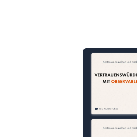
15 Minuten knallharter Fok