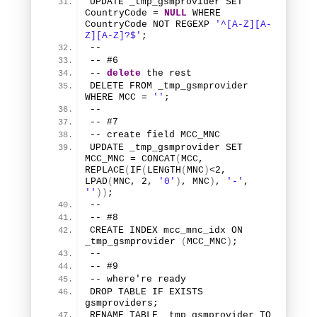
UPDATE _tmp_gsmprovider SET 
CountryCode = 
NULL
 WHERE 
CountryCode NOT REGEXP 
'^[A-Z][A-
Z][A-Z]?$'
;
--
-- #
6
-- 
delete
 the rest
DELETE FROM _tmp_gsmprovider 
WHERE MCC = 
''
;
--
-- #
7
-- create field MCC_MNC
UPDATE _tmp_gsmprovider SET 
MCC_MNC = 
CONCAT
(
MCC, 
REPLACE
(
IF
(
LENGTH
(
MNC
)
<
2
, 
LPAD
(
MNC, 
2
, 
'0'
)
, MNC
)
, 
'-'
, 
''
)
)
;
--
-- #
8
CREATE INDEX mcc_mnc_idx ON 
_tmp_gsmprovider
(
MCC_MNC
)
;
--
-- #
9
-- where're ready
DROP TABLE IF EXISTS 
gsmproviders;
RENAME TABLE _tmp_gsmprovider TO 