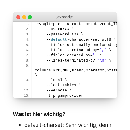
mysqlimport -u root -proot vrnet_TESTING
    --user=XXX \
    --password=XXX \
    --
default
-character-set=utf8 \
    --fields-optionally-enclosed-by=
'"'
 
    --fields-terminated-by=
','
 \
    --fields-escaped-by=
''
 \
    --lines-terminated-by=
'
\n
'
 \
    --
columns=MCC,MNC,Brand,Operator,Status,Ban
\
    --local \
    --lock-tables \
    --verbose \
    _tmp_gsmprovider
Was ist hier wichtig?
default-charset: Sehr wichtig, denn