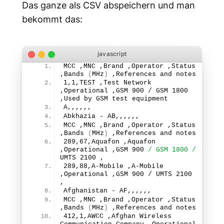
Das ganze als CSV abspeichern und man
bekommt das:
MCC ,MNC ,Brand ,Operator ,Status 
,
Bands
(
MHz
)
 ,References and notes
1
,
1
,TEST ,Test Network 
,Operational ,GSM 
900
 / GSM 
1800
,Used by GSM test equipment
A,,,,,,
Abkhazia - AB,,,,,,
MCC ,MNC ,Brand ,Operator ,Status 
,
Bands
(
MHz
)
 ,References and notes
289
,
67
,Aquafon ,Aquafon 
,Operational ,GSM 
900
/ GSM 1800 /
UMTS 
2100
 ,
289
,
88
,A-Mobile ,A-Mobile 
,Operational ,GSM 
900
 / UMTS 
2100
,
Afghanistan - AF,,,,,,
MCC ,MNC ,Brand ,Operator ,Status 
,
Bands
(
MHz
)
 ,References and notes
412
,
1
,AWCC ,Afghan Wireless 