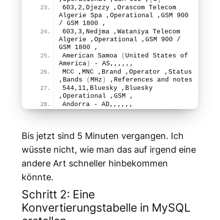
603
,
2
,Djezzy ,Orascom Telecom 
Algerie Spa ,Operational ,GSM 
900
/ GSM 
1800
 ,
603
,
3
,Nedjma ,Wataniya Telecom 
Algerie ,Operational ,GSM 
900
 / 
GSM 
1800
 ,
American 
Samoa
(
United States of 
America
)
 - AS,,,,,,
MCC ,MNC ,Brand ,Operator ,Status 
,
Bands
(
MHz
)
 ,References and notes
544
,
11
,Bluesky ,Bluesky 
,Operational ,GSM ,
Andorra - AD,,,,,,
Bis jetzt sind 5 Minuten vergangen. Ich
wüsste nicht, wie man das auf irgend eine
andere Art schneller hinbekommen
könnte.
Schritt 2: Eine
Konvertierungstabelle in MySQL