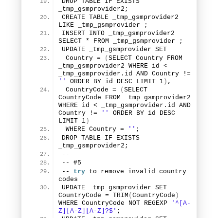
DROP TABLE IF EXISTS 
_tmp_gsmprovider2;
CREATE TABLE _tmp_gsmprovider2 
LIKE _tmp_gsmprovider ;
INSERT INTO _tmp_gsmprovider2 
SELECT * FROM _tmp_gsmprovider ;
UPDATE _tmp_gsmprovider SET
 Country = 
(
SELECT Country FROM 
_tmp_gsmprovider2 WHERE id < 
_tmp_gsmprovider.
id
 AND Country != 
''
 ORDER BY id DESC LIMIT 
1
)
,
 CountryCode = 
(
SELECT 
CountryCode FROM _tmp_gsmprovider2 
WHERE id < _tmp_gsmprovider.
id
 AND 
Country != 
''
 ORDER BY id DESC 
LIMIT 
1
)
 WHERE Country = 
''
;
DROP TABLE IF EXISTS 
_tmp_gsmprovider2;
--
-- #
5
-- 
try
 to remove invalid country 
codes
UPDATE _tmp_gsmprovider SET 
CountryCode = 
TRIM
(
CountryCode
)
WHERE CountryCode NOT REGEXP 
'^[A-
Z][A-Z][A-Z]?$'
;