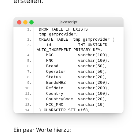
erstellen.
DROP TABLE IF EXISTS 
_tmp_gsmprovider;
CREATE TABLE 
_tmp_gsmprovider
(
   id           INT UNSIGNED 
AUTO_INCREMENT PRIMARY KEY,
   MCC          
varchar
(
100
)
,
   MNC          
varchar
(
100
)
,
   Brand        
varchar
(
50
)
,
   Operator     
varchar
(
50
)
,
   Status       
varchar
(
20
)
,
   BandsMHZ     
varchar
(
200
)
,
   RefNote      
varchar
(
200
)
,
   Country      
varchar
(
100
)
,
   CountryCode  
varchar
(
20
)
,
   MCC_MNC      
varchar
(
10
)
)
 CHARACTER SET utf8;
Ein paar Worte hierzu: