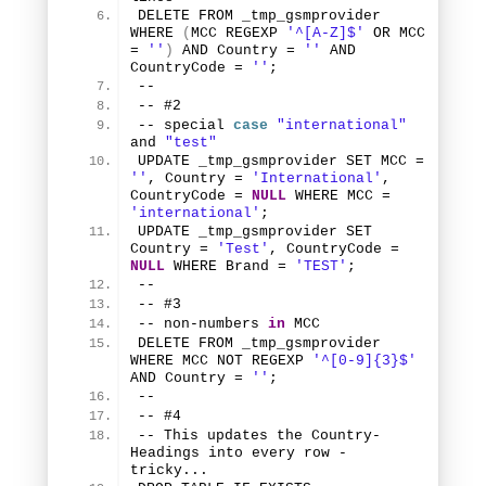
DELETE FROM _tmp_gsmprovider 
WHERE
(
MCC REGEXP 
'^[A-Z]$'
 OR MCC 
= 
''
)
 AND Country = 
''
 AND 
CountryCode = 
''
;
--
-- #
2
-- special 
case
"international"
and 
"test"
UPDATE _tmp_gsmprovider SET MCC = 
''
, Country = 
'International'
, 
CountryCode = 
NULL
 WHERE MCC = 
'international'
;
UPDATE _tmp_gsmprovider SET 
Country = 
'Test'
, CountryCode = 
NULL
 WHERE Brand = 
'TEST'
;
--
-- #
3
-- non-numbers 
in
 MCC
DELETE FROM _tmp_gsmprovider 
WHERE MCC NOT REGEXP 
'^[0-9]{3}$'
AND Country = 
''
;
--
-- #
4
-- This updates the Country-
Headings into every row - 
tricky... 