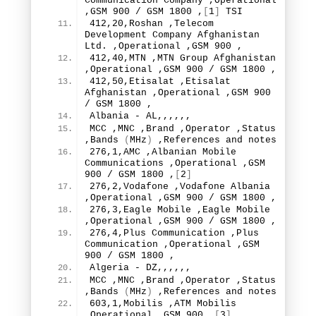
Communication Company ,Operational 
,GSM 
900
 / GSM 
1800
 ,
[
1
]
 TSI
412
,
20
,Roshan ,Telecom 
Development Company Afghanistan 
Ltd. ,Operational ,GSM 
900
 ,
412
,
40
,MTN ,MTN Group Afghanistan 
,Operational ,GSM 
900
 / GSM 
1800
 ,
412
,
50
,Etisalat ,Etisalat 
Afghanistan ,Operational ,GSM 
900
/ GSM 
1800
 ,
Albania - AL,,,,,,
MCC ,MNC ,Brand ,Operator ,Status 
,
Bands
(
MHz
)
 ,References and notes
276
,
1
,AMC ,Albanian Mobile 
Communications ,Operational ,GSM 
900
 / GSM 
1800
 ,
[
2
]
276
,
2
,Vodafone ,Vodafone Albania 
,Operational ,GSM 
900
 / GSM 
1800
 ,
276
,
3
,Eagle Mobile ,Eagle Mobile 
,Operational ,GSM 
900
 / GSM 
1800
 ,
276
,
4
,Plus Communication ,Plus 
Communication ,Operational ,GSM 
900
 / GSM 
1800
 ,
Algeria - DZ,,,,,,
MCC ,MNC ,Brand ,Operator ,Status 
,
Bands
(
MHz
)
 ,References and notes
603
,
1
,Mobilis ,ATM Mobilis 
,Operational ,GSM 
900
 ,
[
3
]