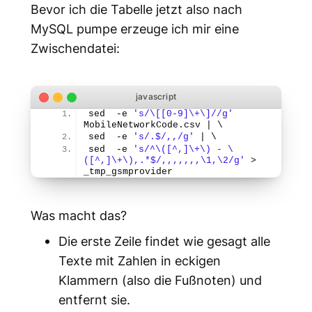
Bevor ich die Tabelle jetzt also nach
MySQL pumpe erzeuge ich mir eine
Zwischendatei:
sed  -e 
's/
\[
[0-9]
\+
\]
//g'
MobileNetworkCode.
csv
 | \
sed  -e 
's/.$/,,/g'
 | \
sed  -e 
's/^
\(
[^,]
\+
\)
 - 
\
(
[^,]
\+
\)
,.*$/,,,,,,,
\1
,
\2
/g'
 > 
_tmp_gsmprovider
Was macht das?
Die erste Zeile findet wie gesagt alle
Texte mit Zahlen in eckigen
Klammern (also die Fußnoten) und
entfernt sie.