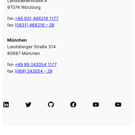
Landsteinerstraße 4
97074 Würzburg
fon
+49 931 466216 1177
fax
(0931) 466216 – 28
München
Landsberger Straße 314
80687 München
fon
+49 89 242054 1177
fax
(089) 242054 – 29
LinkedIn
Twitter
GitHub
Facebook
Agile Videos
Tech-Videos