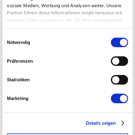
soziale Medien, Werbung und Analysen weiter. Unsere
E-Mail-Adresse
*
Partner führen diese Informationen möglicherweise mit
weiteren Daten zusammen, die Sie ihnen bereitgestellt
haben oder die sie im Rahmen Ihrer Nutzung der Dienste
Website
gesammelt haben.
Einwilligungsauswahl
Notwendig
Präferenzen
Statistiken
←
Vorherige:
Agile Notfallsprechstunde:
Wie haben sich die agilen Rituale verändert?
Marketing
Details zeigen