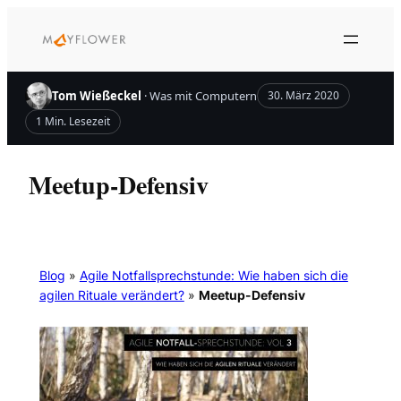
Zum
Inhalt
springen
Tom Wießeckel
· Was mit Computern
30. März 2020
1 Min. Lesezeit
Meetup-Defensiv
Blog
»
Agile Notfallsprechstunde: Wie haben sich die
agilen Rituale verändert?
»
Meetup-Defensiv