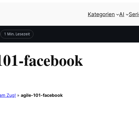
Kategorien
AI
Ser
1 Min. Lesezeit
-101-facebook
 am Zug!
»
agile-101-facebook