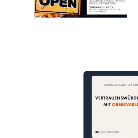
15 Minuten knallharter Fok