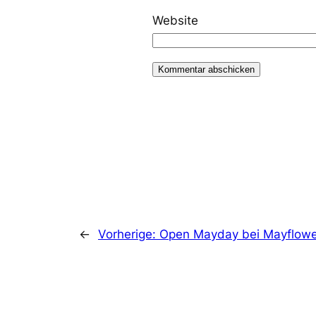
Website
←
Vorherige:
Open Mayday bei Mayflower 