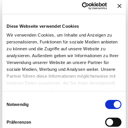
Das Thema interessiert dich? Wenn Du fragen hast,
dann melde dich ganz unverbindlich bei uns!
VORNAME
*
Diese Webseite verwendet Cookies
Wir verwenden Cookies, um Inhalte und Anzeigen zu
personalisieren, Funktionen für soziale Medien anbieten
Wie dürfen wir Dich ansprechen?
zu können und die Zugriffe auf unsere Website zu
NACHNAME
*
analysieren. Außerdem geben wir Informationen zu Ihrer
Verwendung unserer Website an unsere Partner für
soziale Medien, Werbung und Analysen weiter. Unsere
Höflichkeit ist uns wichtig!
Partner führen diese Informationen möglicherweise mit
E-MAIL
*
weiteren Daten zusammen, die Sie ihnen bereitgestellt
haben oder die sie im Rahmen Ihrer Nutzung der Dienste
gesammelt haben.
Einwilligungsauswahl
Wie können wir Dich erreichen?
Notwendig
DEINE NACHRICHT AN UNS
*
Präferenzen