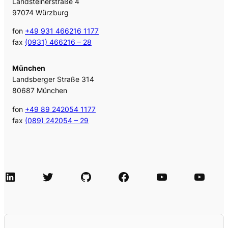
Landsteinerstraße 4
97074 Würzburg
fon
+49 931 466216 1177
fax
(0931) 466216 – 28
München
Landsberger Straße 314
80687 München
fon
+49 89 242054 1177
fax
(089) 242054 – 29
LinkedIn
Twitter
GitHub
Facebook
Agile Videos
Tech-Videos