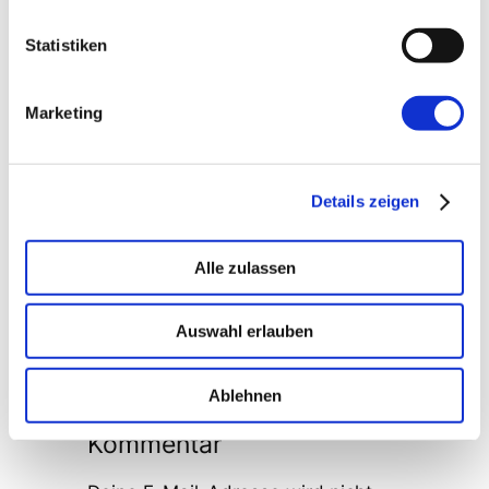
Statistiken
Womit können wir behilflich sein?
Marketing
Abschicken
Details zeigen
Alle zulassen
Kommentare
Auswahl erlauben
Ablehnen
Schreibe einen
Kommentar