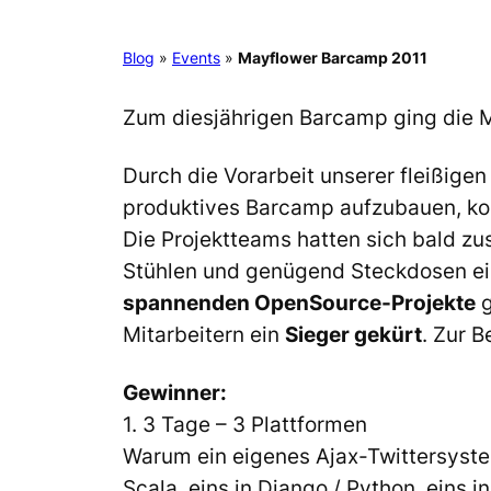
Blog
»
Events
»
Mayflower Barcamp 2011
Zum diesjährigen Barcamp ging die 
Durch die Vorarbeit unserer fleißige
produktives Barcamp aufzubauen, ko
Die Projektteams hatten sich bald z
Stühlen und genügend Steckdosen ein
spannenden OpenSource-Projekte
g
Mitarbeitern ein
Sieger gekürt
. Zur 
Gewinner:
1. 3 Tage – 3 Plattformen
Warum ein eigenes Ajax-Twittersystem
Scala, eins in Django / Python, eins i