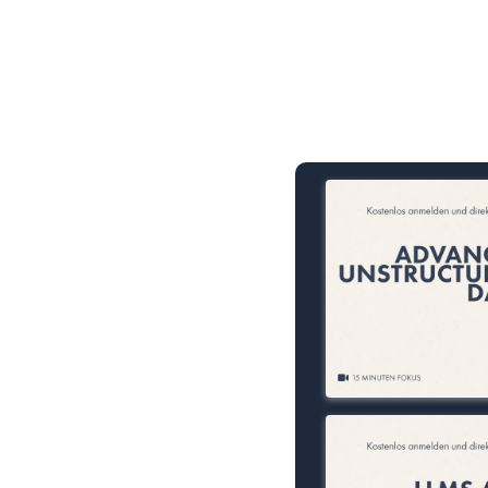
15 Minuten knallharter Fok