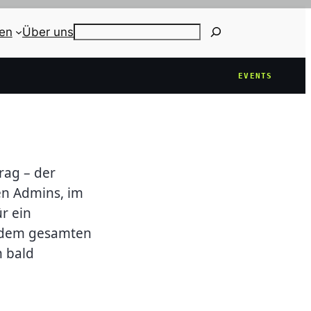
ien
Über uns
Search
EVENTS
rag – der
gen Admins, im
r ein
t dem gesamten
h bald