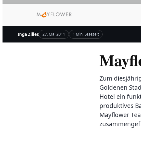
Zum
Inhalt
springen
Inga Zilles
27. Mai 2011
1 Min. Lesezeit
Mayfl
Zum diesjähri
Goldenen Stadt
Hotel ein fun
produktives B
Mayflower Tea
zusammengefu