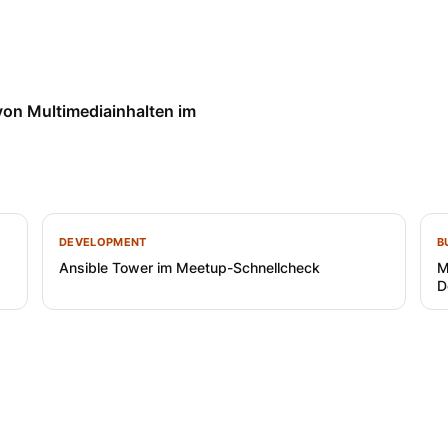
von Multimediainhalten im
DEVELOPMENT
B
Ansible Tower im Meetup-Schnellcheck
M
D