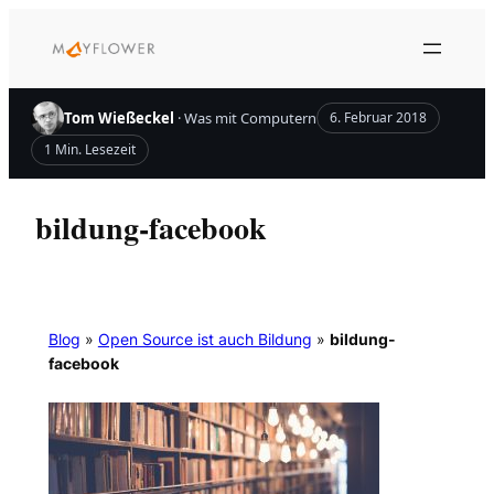
Zum
Inhalt
springen
Tom Wießeckel
· Was mit Computern
6. Februar 2018
1 Min. Lesezeit
bildung-facebook
Blog
»
Open Source ist auch Bildung
»
bildung-
facebook