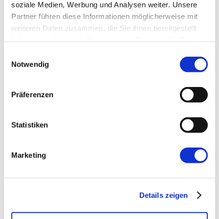
soziale Medien, Werbung und Analysen weiter. Unsere
Partner führen diese Informationen möglicherweise mit
E-Mail-Adresse
*
weiteren Daten zusammen, die Sie ihnen bereitgestellt
haben oder die sie im Rahmen Ihrer Nutzung der Dienste
gesammelt haben.
Website
Einwilligungsauswahl
Notwendig
Präferenzen
Statistiken
←
Vorherige:
Open Source ist auch Bildung
Marketing
Details zeigen