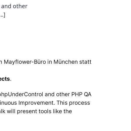
 and other
…]
 im Mayflower-Büro in München statt
ects
.
/phpUnderControl and other PHP QA
tinuous Improvement. This process
k will present tools like the