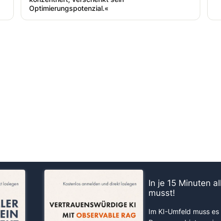
Optimierungspotenzial.«
us!
In je 15 Minuten a
musst!
Im KI-Umfeld muss es 