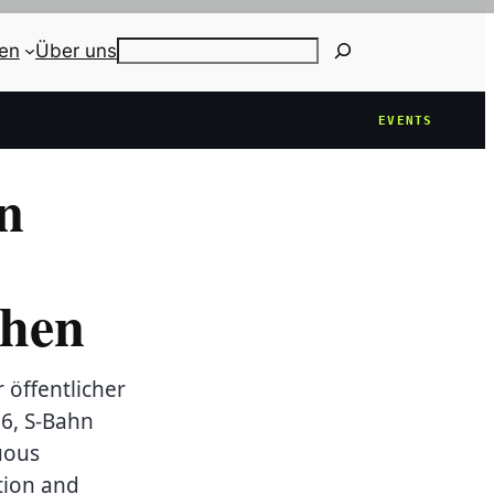
ien
Über uns
Search
EVENTS
n
hen
öffentlicher
6, S-Bahn
uous
tion and