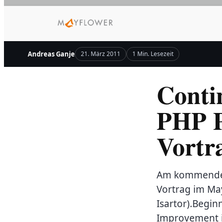
Zum
Inhalt
springen
Andreas Ganje
21. März 2011
1 Min. Lesezeit
Conti
PHP P
Vortr
Am kommenden 
Vortrag im Ma
Isartor).Begin
Improvement i