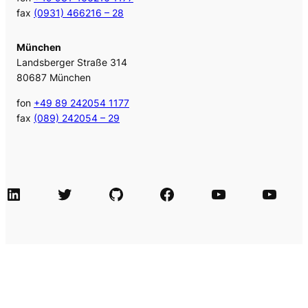
fax
(0931) 466216 – 28
München
Landsberger Straße 314
80687 München
fon
+49 89 242054 1177
fax
(089) 242054 – 29
LinkedIn
Twitter
GitHub
Facebook
Agile Videos
Tech-Videos