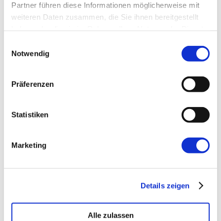
Partner führen diese Informationen möglicherweise mit
weiteren Daten zusammen, die Sie ihnen bereitgestellt
Website
haben oder die sie im Rahmen Ihrer Nutzung der Dienste
gesammelt haben.
Einwilligungsauswahl
Notwendig
Präferenzen
←
Vorherige:
Agile Missverständnisse:
Statistiken
Druck & Stress
Marketing
Details zeigen
Alle zulassen