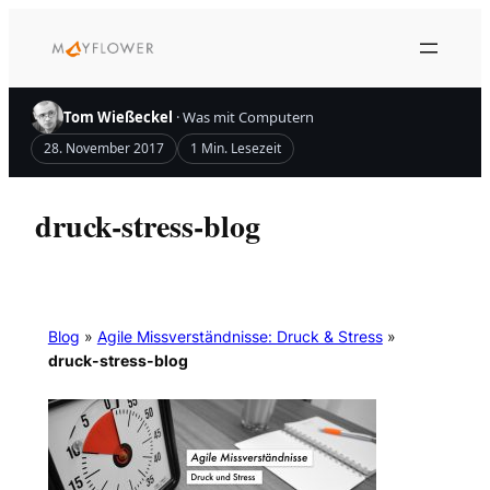
Zum
Inhalt
springen
Tom Wießeckel
· Was mit Computern
28. November 2017
1 Min. Lesezeit
druck-stress-blog
Blog
»
Agile Missverständnisse: Druck & Stress
»
druck-stress-blog