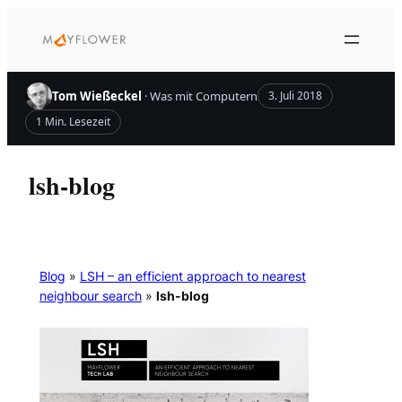
Zum
Inhalt
springen
Tom Wießeckel
· Was mit Computern
3. Juli 2018
1 Min. Lesezeit
lsh-blog
Blog
»
LSH – an efficient approach to nearest
neighbour search
»
lsh-blog