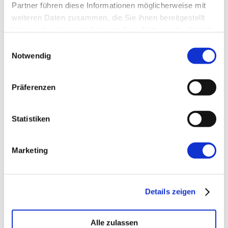
Partner führen diese Informationen möglicherweise mit
weiteren Daten zusammen, die Sie ihnen bereitgestellt
Website
haben oder die sie im Rahmen Ihrer Nutzung der Dienste
gesammelt haben.
Einwilligungsauswahl
Notwendig
Präferenzen
←
Vorherige:
LSH – an efficient approach to
Statistiken
nearest neighbour search
Marketing
Details zeigen
Alle zulassen