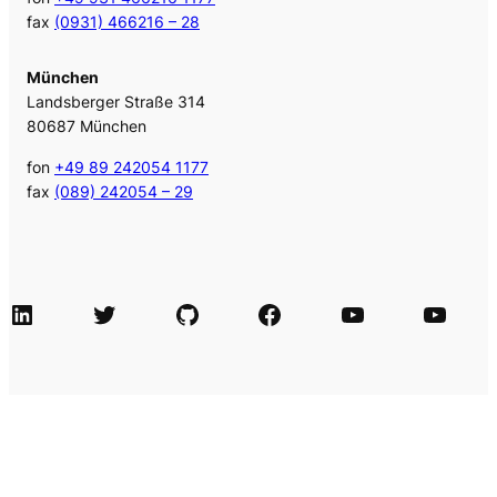
fax
(0931) 466216 – 28
München
Landsberger Straße 314
80687 München
fon
+49 89 242054 1177
fax
(089) 242054 – 29
LinkedIn
Twitter
GitHub
Facebook
Agile Videos
Tech-Videos