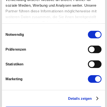
soziale Medien, Werbung und Analysen weiter. Unsere
E-Mail-Adresse
*
Partner führen diese Informationen möglicherweise mit
weiteren Daten zusammen, die Sie ihnen bereitgestellt
haben oder die sie im Rahmen Ihrer Nutzung der Dienste
Website
gesammelt haben.
Einwilligungsauswahl
Notwendig
Präferenzen
Statistiken
←
Vorherige:
15. Treffen der Agile
Usergroup Unterfranken
Marketing
Details zeigen