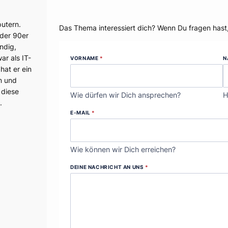
Dein Thema?
utern.
Das Thema interessiert dich? Wenn Du fragen hast
 der 90er
ndig,
r als IT-
VORNAME
*
N
hat er ein
n und
 diese
Wie dürfen wir Dich ansprechen?
H
.
E-MAIL
*
Wie können wir Dich erreichen?
DEINE NACHRICHT AN UNS
*