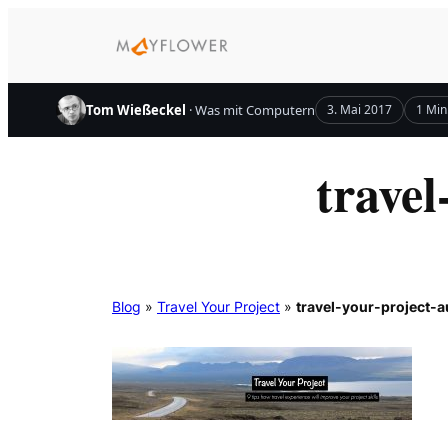
Zum
Inhalt
springen
Tom Wießeckel
· Was mit Computern
3. Mai 2017
1 Min
trave
Blog
»
Travel Your Project
»
travel-your-project-