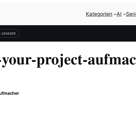
Kategorien
AI
Ser
. Lesezeit
l-your-project-aufma
aufmacher