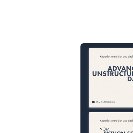
15 Minuten knallharter Fok