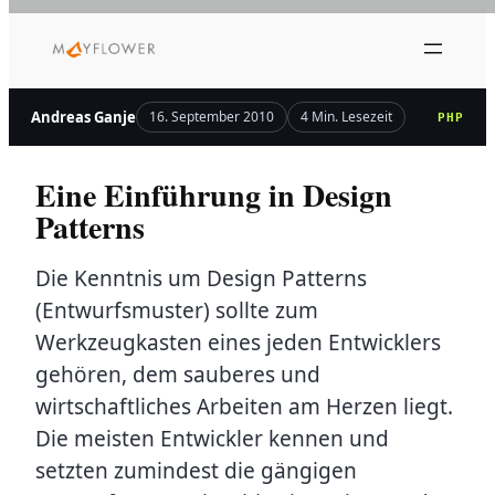
Zum
Inhalt
springen
Andreas Ganje
16. September 2010
4 Min. Lesezeit
PHP
Eine Einführung in Design
Patterns
Die Kenntnis um Design Patterns
(Entwurfsmuster) sollte zum
Werkzeugkasten eines jeden Entwicklers
gehören, dem sauberes und
wirtschaftliches Arbeiten am Herzen liegt.
Die meisten Entwickler kennen und
setzten zumindest die gängigen