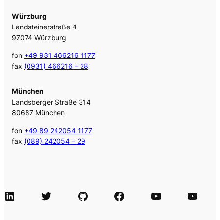
Würzburg
Landsteinerstraße 4
97074 Würzburg
fon
+49 931 466216 1177
fax
(0931) 466216 – 28
München
Landsberger Straße 314
80687 München
fon
+49 89 242054 1177
fax
(089) 242054 – 29
LinkedIn
Twitter
GitHub
Facebook
Agile Videos
Tech-Videos