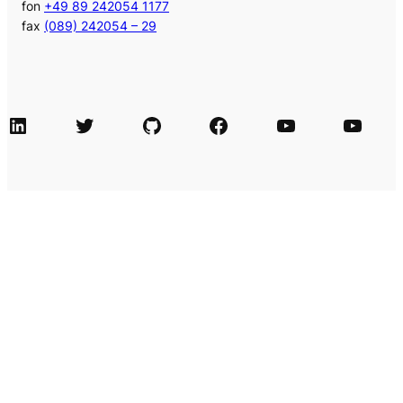
fon
+49 89 242054 1177
fax
(089) 242054 – 29
LinkedIn
Twitter
GitHub
Facebook
Agile Videos
Tech-Videos