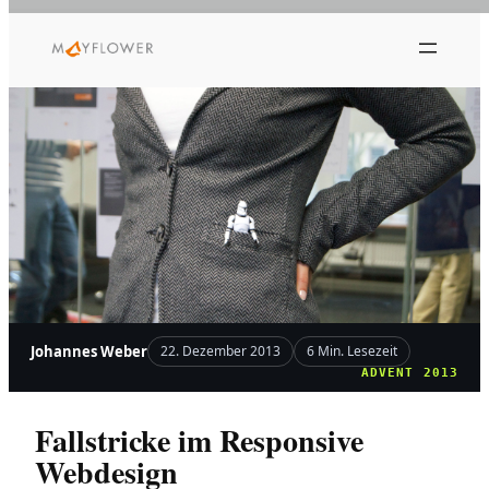
Zum
Inhalt
springen
Johannes Weber
22. Dezember 2013
6 Min. Lesezeit
ADVENT 2013
Fallstricke im Responsive
Webdesign