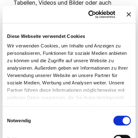
Tabellen, Videos und Bilder oder auch
eingebettete Google Maps. Viele Websiten
verwenden diese Maps. Sie informieren
darüber, wo ein Veranstaltung stattfindet,
Diese Webseite verwendet Cookies
wo ein Unternehmen ansässig ist, bieten
die Möglichkeit eine Route zu planen oder
Wir verwenden Cookies, um Inhalte und Anzeigen zu
personalisieren, Funktionen für soziale Medien anbieten
zeigen die nächstgelegenen Händler auf.
zu können und die Zugriffe auf unsere Website zu
Um eine Google Maps einzubinden gibt es
analysieren. Außerdem geben wir Informationen zu Ihrer
viele Varianten. Die einfachste ist die
Verwendung unserer Website an unsere Partner für
Einbindung mittels iFrame
. Die Einbindung
soziale Medien, Werbung und Analysen weiter. Unsere
Partner führen diese Informationen möglicherweise mit
kann weiters auch mittels
Google Maps
weiteren Daten zusammen, die Sie ihnen bereitgestellt
Javascript API
oder den
Google Static
haben oder die sie im Rahmen Ihrer Nutzung der Dienste
Maps
erfolgen.
gesammelt haben.
Einwilligungsauswahl
Die iFrame Variante sieht nicht nur gut
Notwendig
aus, sondern lässt sich auch einfach
bedienen. Bis zu dem Zeitpunkt, zu dem