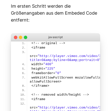
Im ersten Schritt werden die
Größenangaben aus dem Embeded Code
entfernt:
<!-- original -->
<iframe
src=
"http://player.vimeo.com/video/320719
title=0&amp;byline=0&amp;portrait=0"
width=
"400"
height=
"225"
frameborder=
"0"
webkitAllowFullScreen mozallowfullscreen 
allowFullScreen>
</iframe>
<!-- removed width/height -->
<iframe
src=
"http://player.vimeo.com/video/320719