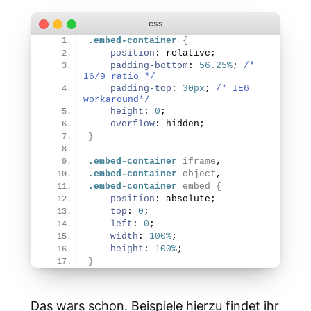
.embed-container
{
position
: relative;
padding-bottom
: 
56.25%
; 
/* 
16/9 ratio */
padding-top
: 
30px
; 
/* IE6 
workaround*/
height
: 
0
;
overflow
: hidden;
}
.embed-container
iframe
,
.embed-container
object
,
.embed-container
embed
{
position
: absolute;
top
: 
0
;
left
: 
0
;
width
: 
100%
;
height
: 
100%
;
}
Das wars schon. Beispiele hierzu findet ihr