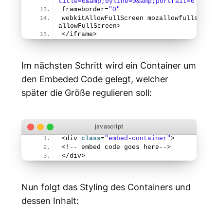
title=0&amp;byline=0&amp;portrait=0"
frameborder=
"0"
webkitAllowFullScreen mozallowfullscreen 
allowFullScreen>
</iframe>
Im nächsten Schritt wird ein Container um
den Embeded Code gelegt, welcher
später die Größe regulieren soll:
<div 
class
=
"embed-container"
>
<!-- embed code goes here-->
</div>
Nun folgt das Styling des Containers und
dessen Inhalt: