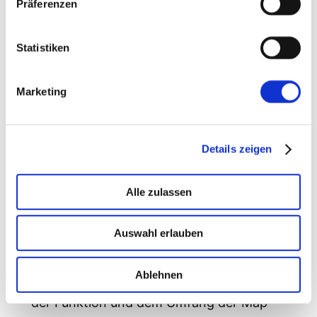
Präferenzen
die Map auf einem Mobilen Gerät genutzt
wird. Zwar wird die mobile Bedienung
Statistiken
unterstützt, jedoch lässt die Bedienbarkeit
der Website zu wünschen übrig. Scrollt
Marketing
man die Website und berührt dabei mit
dem Finger die Map, navigiert man
plötzlich in der Map und nicht mehr auf
Details zeigen
der Website.
Ein Lösungsansatz hier ist, auf der
Alle zulassen
Desktopvariante die Google Map mittels
iFrame einzubinden und auf der mobilen
Auswahl erlauben
Version die Static Map anzuzeigen. Nützt
man die Einbindung mittels der Javascript
Ablehnen
API, ist diese Entscheidung natürlich von
der Funktion und dem Umfang der Map