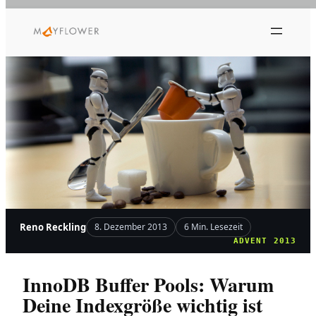
Zum
Inhalt
springen
Reno Reckling
8. Dezember 2013
6 Min. Lesezeit
ADVENT 2013
InnoDB Buffer Pools: Warum
Deine Indexgröße wichtig ist