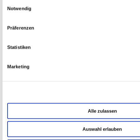
Einwilligungsauswahl
Notwendig
Präferenzen
Für das Handling unseres
Newsletters nutzen wir den Dienst
Statistiken
HubSpot. Mehr Informationen,
insbesondere auch zu Deinem
Widerrufsrecht, kannst Du jederzeit
Marketing
unserer
Datenschutzerklärung
entnehmen.
Alle zulassen
→ FOUNDATION
mAIstack
Auswahl erlauben
KI-Fundament für Unternehmen. On-prem.