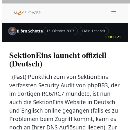
Zum
Inhalt
springen
Björn Schotte
15. Oktober 2007
1 Min. Lesezeit
CHORIZO
SektionEins launcht offiziell
(Deutsch)
(Fast) Pünktlich zum von SektionEins
verfassten Security Audit von phpBB3, der
im dortigen RC6/RC7 mündete, ist nun
auch die SektionEins Website in Deutsch
und Englisch online gegangen (falls es zu
Problemen beim Zugriff kommt, kann es
noch an Ihrer DNS-Auflösung liegen). Zur