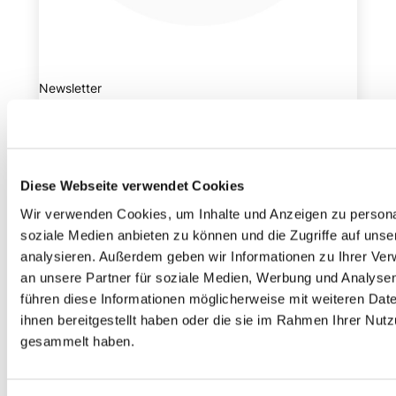
Newsletter
AKTUELLE ARTIKEL PER MAIL
Verpasse keinen Artikel mehr und lass Dich von uns
benachrichtigen, sobald es etwas Neues im Blog gibt.
Diese Webseite verwendet Cookies
Wir verwenden Cookies, um Inhalte und Anzeigen zu personal
VORNAME
*
soziale Medien anbieten zu können und die Zugriffe auf uns
analysieren. Außerdem geben wir Informationen zu Ihrer Ve
E-MAIL
*
an unsere Partner für soziale Medien, Werbung und Analysen
führen diese Informationen möglicherweise mit weiteren Da
ihnen bereitgestellt haben oder die sie im Rahmen Ihrer Nut
gesammelt haben.
Jetzt abonnieren