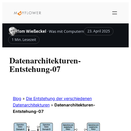
Zum
Inhalt
springen
Tom Wießeckel
· Was mit Computern
23. April 2025
1 Min. Lesezeit
Datenarchitekturen-
Entstehung-07
Blog
»
Die Entstehung der verschiedenen
Datenarchitekturen
»
Datenarchitekturen-
Entstehung-07