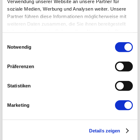
Verwendung unserer Website an unsere Partner für
soziale Medien, Werbung und Analysen weiter. Unsere
E-Mail-Adresse
*
Partner führen diese Informationen möglicherweise mit
weiteren Daten zusammen, die Sie ihnen bereitgestellt
haben oder die sie im Rahmen Ihrer Nutzung der Dienste
Website
gesammelt haben.
Einwilligungsauswahl
Notwendig
Präferenzen
Statistiken
←
Vorherige:
Die Entstehung der
verschiedenen Datenarchitekturen
Marketing
Details zeigen