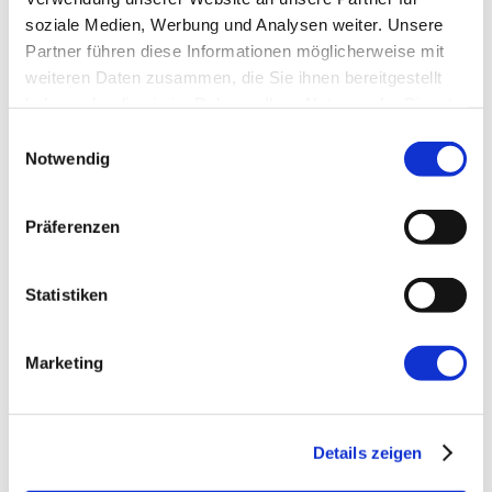
soziale Medien, Werbung und Analysen weiter. Unsere
E-Mail-Adresse
*
Partner führen diese Informationen möglicherweise mit
weiteren Daten zusammen, die Sie ihnen bereitgestellt
haben oder die sie im Rahmen Ihrer Nutzung der Dienste
Website
gesammelt haben.
Einwilligungsauswahl
Notwendig
Präferenzen
Statistiken
←
Vorherige:
Data Mesh: Die Grundlage für
erfolgreiche Agentic Meshes
Marketing
Details zeigen