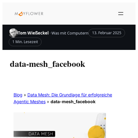
Zum
Inhalt
springen
Tom Wießeckel
· Was mit Computern
13. Februar 2025
1 Min. Lesezeit
data-mesh_facebook
Blog
»
Data Mesh: Die Grundlage für erfolgreiche
Agentic Meshes
»
data-mesh_facebook