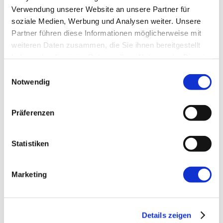
Verwendung unserer Website an unsere Partner für
soziale Medien, Werbung und Analysen weiter. Unsere
E-Mail-Adresse
*
Partner führen diese Informationen möglicherweise mit
weiteren Daten zusammen, die Sie ihnen bereitgestellt
haben oder die sie im Rahmen Ihrer Nutzung der Dienste
Website
gesammelt haben.
Einwilligungsauswahl
Notwendig
Präferenzen
Statistiken
←
Vorherige:
The Art of Performance
Tuning: Taking a Pixel Streaming Protocol to
Marketing
Its Limits
Details zeigen