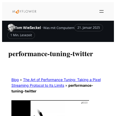
Zum
Inhalt
springen
Tom Wießeckel
· Was mit Computern
21. Januar 2025
1 Min. Lesezeit
performance-tuning-twitter
Blog
»
The Art of Performance Tuning: Taking a Pixel
Streaming Protocol to Its Limits
»
performance-
tuning-twitter