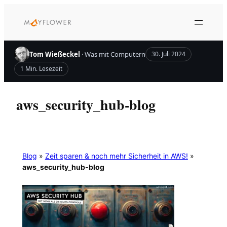
Zum
Inhalt
springen
Tom Wießeckel
· Was mit Computern
30. Juli 2024
1 Min. Lesezeit
aws_security_hub-blog
Blog
»
Zeit sparen & noch mehr Sicherheit in AWS!
»
aws_security_hub-blog