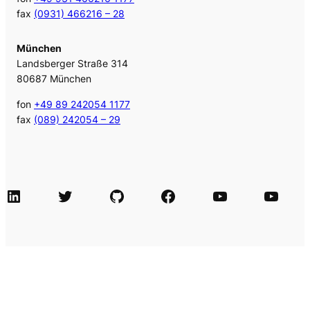
fax
(0931) 466216 – 28
München
Landsberger Straße 314
80687 München
fon
+49 89 242054 1177
fax
(089) 242054 – 29
LinkedIn
Twitter
GitHub
Facebook
Agile Videos
Tech-Videos