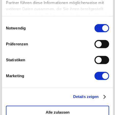
Partner führen diese Informationen möglicherweise mit
weiteren Daten zusammen, die Sie ihnen bereitgestellt
Website
haben oder die sie im Rahmen Ihrer Nutzung der Dienste
gesammelt haben.
Einwilligungsauswahl
Notwendig
Präferenzen
←
Vorherige:
Zeit sparen & noch mehr
Statistiken
Sicherheit in AWS!
Marketing
Details zeigen
Alle zulassen