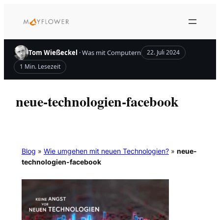
Zum
Inhalt
springen
Tom Wießeckel
· Was mit Computern
22. Juli 2024
1 Min. Lesezeit
neue-technologien-facebook
Blog
»
Wie umgehen mit neuen Technologien?
»
neue-
technologien-facebook