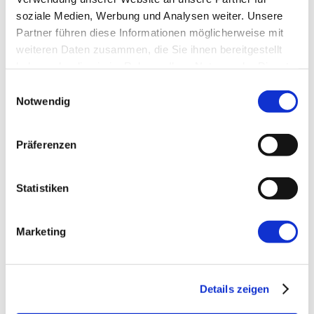
soziale Medien, Werbung und Analysen weiter. Unsere
E-Mail-Adresse
*
Partner führen diese Informationen möglicherweise mit
weiteren Daten zusammen, die Sie ihnen bereitgestellt
haben oder die sie im Rahmen Ihrer Nutzung der Dienste
Website
gesammelt haben.
Einwilligungsauswahl
Notwendig
Präferenzen
Statistiken
←
Vorherige:
Wie umgehen mit neuen
Technologien?
Marketing
Details zeigen