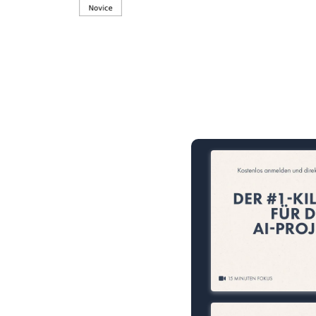
15 Minuten knallharter Fok