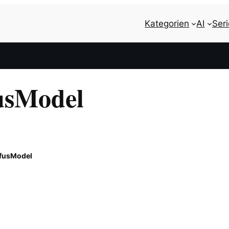
Kategorien
AI
Ser
usModel
fusModel