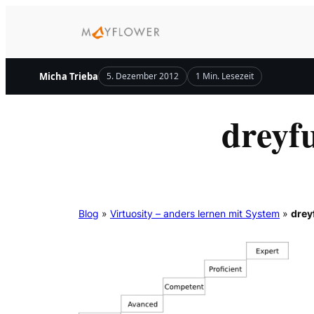
Zum
Inhalt
springen
Micha Trieba
5. Dezember 2012
1 Min. Lesezeit
dreyf
Blog
»
Virtuosity – anders lernen mit System
»
drey