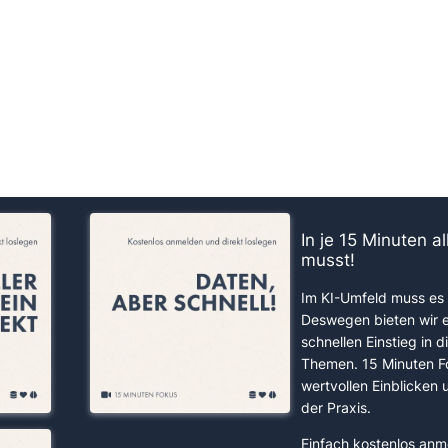
us!
In je 15 Minuten a
musst!
Im KI-Umfeld muss es 
Deswegen bieten wir 
schnellen Einstieg in d
Themen. 15 Minuten F
wertvollen Einblicken
der Praxis.
Einfach kostenlos anm