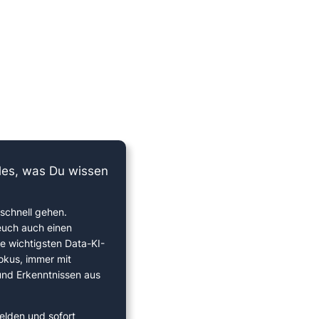
lles, was Du wissen
schnell gehen.
euch auch einen
ie wichtigsten Data-KI-
okus, immer mit
 und Erkenntnissen aus
elden und sofort