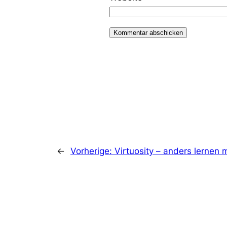
←
Vorherige:
Virtuosity – anders lernen 