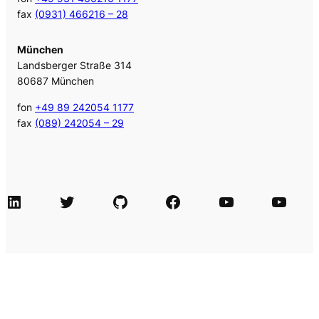
fax
(0931) 466216 – 28
München
Landsberger Straße 314
80687 München
fon
+49 89 242054 1177
fax
(089) 242054 – 29
LinkedIn
Twitter
GitHub
Facebook
Agile Videos
Tech-Videos