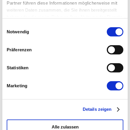
Partner führen diese Informationen möglicherweise mit
weiteren Daten zusammen, die Sie ihnen bereitgestellt
Website
haben oder die sie im Rahmen Ihrer Nutzung der Dienste
gesammelt haben.
Einwilligungsauswahl
Notwendig
Präferenzen
←
Vorherige:
7 Bremsklötze, die dafür
Statistiken
sorgen, dass OKR nicht rund läuft
Marketing
Details zeigen
Alle zulassen