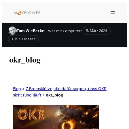
Zum
Inhalt
springen
Tom Wießeckel
· Was mit Computern
5. März 2024
1 Min. Lesezeit
okr_blog
Blog
»
7 Bremsklötze, die dafür sorgen, dass OKR
nicht rund läuft
»
okr_blog