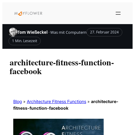
Zum
Inhalt
springen
Tom Wießeckel
· Was mit Computern
27. Februar 2024
1 Min. Lesezeit
architecture-fitness-function-
facebook
Blog
»
Architecture Fitness Functions
»
architecture-
fitness-function-facebook