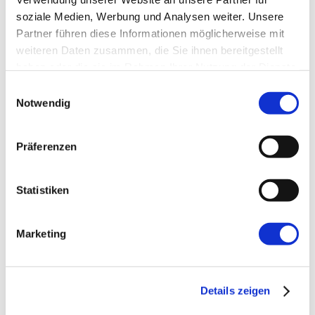
Name
*
soziale Medien, Werbung und Analysen weiter. Unsere
Partner führen diese Informationen möglicherweise mit
E-Mail-Adresse
*
weiteren Daten zusammen, die Sie ihnen bereitgestellt
haben oder die sie im Rahmen Ihrer Nutzung der Dienste
gesammelt haben.
Einwilligungsauswahl
Website
Notwendig
Präferenzen
Statistiken
←
Vorherige:
Architecture Fitness Functions
Marketing
Details zeigen