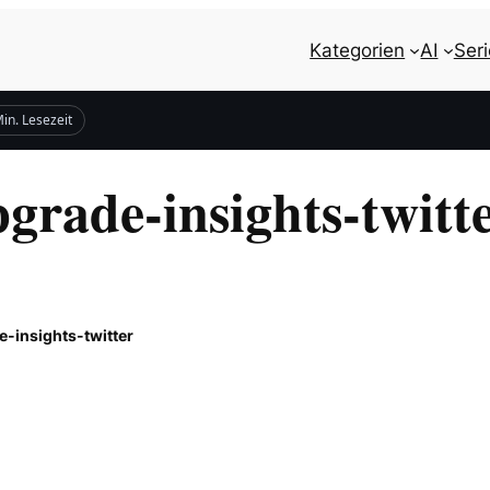
Kategorien
AI
Ser
in. Lesezeit
grade-insights-twitt
-insights-twitter