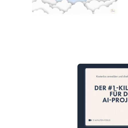
15 Minuten knallharter Fok