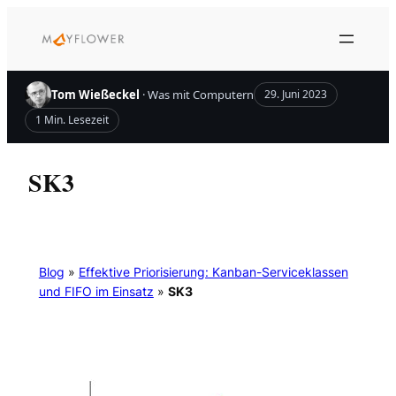
Zum
Inhalt
springen
Tom Wießeckel
· Was mit Computern
29. Juni 2023
1 Min. Lesezeit
SK3
Blog
»
Effektive Priorisierung: Kanban-Serviceklassen
und FIFO im Einsatz
»
SK3