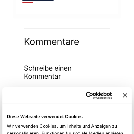
Kommentare
Schreibe einen
Kommentar
Deine E-Mail-Adresse wird nicht
veröffentlicht.
Erforderliche Felder
sind mit
*
markiert
Diese Webseite verwendet Cookies
Kommentar
*
Wir verwenden Cookies, um Inhalte und Anzeigen zu
personalisieren, Funktionen für soziale Medien anbieten